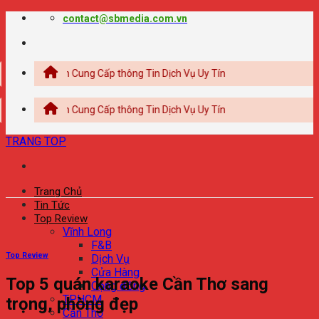
Chuyển
contact@sbmedia.com.vn
đến
nội
dung
g Tin Cung Cấp thông Tin Dịch Vụ Uy Tín
g Tin Cung Cấp thông Tin Dịch Vụ Uy Tín
TRANG TOP
Trang Chủ
Tin Tức
Top Review
Vĩnh Long
F&B
Top Review
Dịch Vụ
Cửa Hàng
Top 5 quán karaoke Cần Thơ sang
Cộng đồng
TPHCM
trọng, phòng đẹp
Cần Thơ