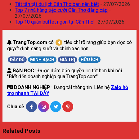
Tất tần tật du lịch Cần Thơ bạn nên biết
- 27/07/2026
Top 7 nhà hàng tiệc cưới Cần Thơ đẳng cấp
-
27/07/2026
Top 10 quán buffet ngon tại Cần Thơ
- 27/07/2026
TrangTop.com
có
tiêu chí rõ ràng giúp bạn đọc có
4
quyết định sáng suốt và chính xác hơn
ĐẦY ĐỦ
MINH BẠCH
GIÁ TRỊ
HỮU ÍCH
BẠN ĐỌC
: Được đảm bảo quyền lợi tốt hơn khi nói
"Biết đến doanh nghiệp qua TrangTop.com"
DOANH NGHIỆP
: Đăng tải thông tin. Liên hệ
Zalo hỗ
trợ nhanh TẠI ĐÂY
Chia sẻ
Related Posts