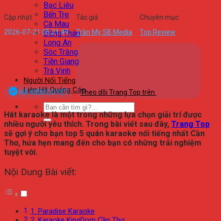
Bạc Liêu
Bến Tre
Cập nhật
Tác giả
Chuyên mục
Cà Mau
2026-07-21 05:21:49
Trần My SB Media
Top Review
Đồng Tháp
Long An
Sóc Trăng
Tiền Giang
Trà Vinh
Người Nổi Tiếng
Liên Hệ Quảng Cáo
ĐÃ KIỂM DUYỆT
Theo dõi Trang Top trên
Hát karaoke là một trong những lựa chọn giải trí được
nhiều người yêu thích. Trong bài viết sau đây,
Trang Top
sẽ gợi ý cho bạn top 5 quán karaoke nổi tiếng nhất Cần
Thơ, hứa hẹn mang đến cho bạn có những trải nghiệm
tuyệt vời.
Nội Dung Bài viết:
1. Paradise Karaoke
2. Karaoke KingDom Cần Thơ