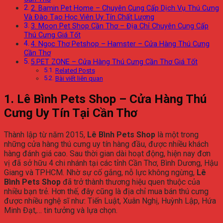
2. Bamin Pet Home – Chuyên Cung Cấp Dịch Vụ Thú Cưng
Và Đào Tạo Học Viên Uy Tín Chất Lượng
3. Moon Pet Shop Cần Thơ – Địa Chỉ Chuyên Cung Cấp
Thú Cưng Giá Tốt
4. Ngọc Thơ Petshop – Hamster – Cửa Hàng Thú Cưng
Cần Thơ
5.PET ZONE – Cửa Hàng Thú Cưng Cần Thơ Giá Tốt
Related Posts
Bài viết liên quan
1. Lê Bình Pets Shop – Cửa Hàng Thú
Cưng Uy Tín Tại Cần Thơ
Thành lập từ năm 2015,
Lê Bình Pets Shop
là một trong
những cửa hàng thú cưng uy tín hàng đầu, được nhiều khách
hàng đánh giá cao. Sau thời gian dài hoạt động, hiện nay đơn
vị đã sở hữu 4 chi nhánh tại các tỉnh Cần Thơ, Bình Dương, Hậu
Giang và TPHCM. Nhờ sự cố gắng, nỗ lực không ngừng,
Lê
Bình Pets Shop
đã trở thành thương hiệu quen thuộc của
nhiều bạn trẻ. Hơn thế, đây cũng là địa chỉ mua bán thú cưng
được nhiều nghệ sĩ như: Tiến Luật, Xuân Nghị, Huỳnh Lập, Hứa
Minh Đạt,… tin tưởng và lựa chọn.