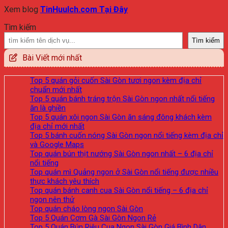
Xem blog
TinHuuIch.com Tại Đây
Tìm kiếm
Tìm kiếm
Bài Viết mới nhất
Top 5 quán gỏi cuốn Sài Gòn tươi ngon kèm địa chỉ
chuẩn mới nhất
Top 5 quán bánh tráng trộn Sài Gòn ngon nhất nổi tiếng
ăn là ghiền
Top 5 quán xôi ngon Sài Gòn ăn sáng đông khách kèm
địa chỉ mới nhất
Top 5 bánh cuốn nóng Sài Gòn ngon nổi tiếng kèm địa chỉ
và Google Maps
Top quán bún thịt nướng Sài Gòn ngon nhất – 6 địa chỉ
nổi tiếng
Top quán mì Quảng ngon ở Sài Gòn nổi tiếng được nhiều
thực khách yêu thích
Top quán bánh canh cua Sài Gòn nổi tiếng – 6 địa chỉ
ngon nên thử
Top quán cháo lòng ngon Sài Gòn
Top 5 Quán Cơm Gà Sài Gòn Ngon Rẻ
Top 5 Quán Bún Riêu Cua Ngon Sài Gòn Giá Bình Dân