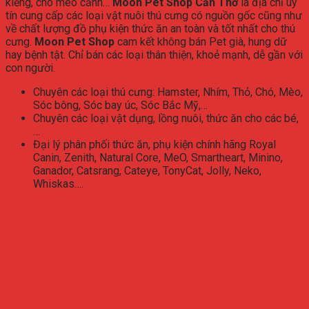
kiểng, chó mèo cảnh…
Moon Pet Shop Cần Thơ
là địa chỉ uy
tín cung cấp các loại vật nuôi thú cưng có nguồn gốc cũng như
về chất lượng đồ phụ kiện thức ăn an toàn và tốt nhất cho thú
cưng.
Moon Pet Shop
cam kết không bán Pet già, hung dữ
hay bệnh tật. Chỉ bán các loại thân thiện, khoẻ mạnh, dễ gần với
con người.
Chuyên các loại thú cưng: Hamster, Nhím, Thỏ, Chó, Mèo,
Sóc bông, Sóc bay úc, Sóc Bắc Mỹ,…
Chuyên các loại vật dụng, lồng nuôi, thức ăn cho các bé,
…
Đại lý phân phối thức ăn, phụ kiện chính hãng Royal
Canin, Zenith, Natural Core, MeO, Smartheart, Minino,
Ganador, Catsrang, Cateye, TonyCat, Jolly, Neko,
Whiskas….