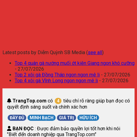
Latest posts by Diễm Quỳnh SB Media
(
see all
)
Top 4 quán gà nướng muối ớt kiên Giang ngon khó cưỡng
- 27/07/2026
Top 2 xôi gà Đồng Tháp ngon ngon mê li
- 27/07/2026
Top 4 xôi gà Vĩnh Long ngon ngon mê li
- 27/07/2026
TrangTop.com
có
tiêu chí rõ ràng giúp bạn đọc có
4
quyết định sáng suốt và chính xác hơn
ĐẦY ĐỦ
MINH BẠCH
GIÁ TRỊ
HỮU ÍCH
BẠN ĐỌC
: Được đảm bảo quyền lợi tốt hơn khi nói
"Biết đến doanh nghiệp qua TrangTop.com"