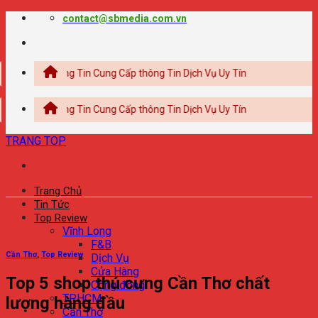
Chuyển
contact@sbmedia.com.vn
đến
nội
dung
Thông Tin Cung Cấp thông Tin Dịch Vụ Uy Tín
Thông Tin Cung Cấp thông Tin Dịch Vụ Uy Tín
TRANG TOP
Trang Chủ
Tin Tức
Top Review
Vĩnh Long
F&B
Cần Thơ
,
Top Review
Dịch Vụ
Cửa Hàng
Top 5 shop thú cưng Cần Thơ chất
Cộng đồng
TPHCM
lượng hàng đầu
Cần Thơ