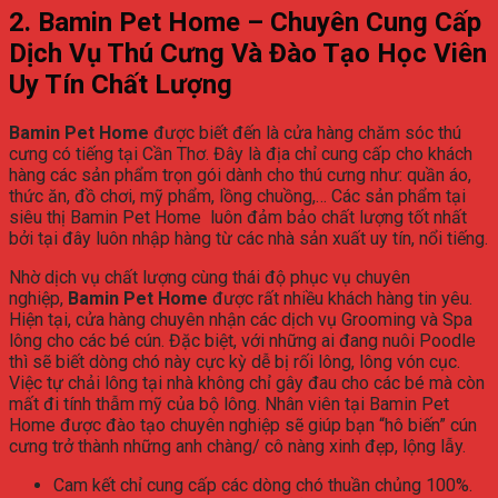
2. Bamin Pet Home – Chuyên Cung Cấp
Dịch Vụ Thú Cưng Và Đào Tạo Học Viên
Uy Tín Chất Lượng
Bamin Pet Home
được biết đến là cửa hàng chăm sóc thú
cưng có tiếng tại Cần Thơ. Đây là địa chỉ cung cấp cho khách
hàng các sản phẩm trọn gói dành cho thú cưng như: quần áo,
thức ăn, đồ chơi, mỹ phẩm, lồng chuồng,… Các sản phẩm tại
siêu thị Bamin Pet Home luôn đảm bảo chất lượng tốt nhất
bởi tại đây luôn nhập hàng từ các nhà sản xuất uy tín, nổi tiếng.
Nhờ dịch vụ chất lượng cùng thái độ phục vụ chuyên
nghiệp,
Bamin Pet Home
được rất nhiều khách hàng tin yêu.
Hiện tại, cửa hàng chuyên nhận các dịch vụ Grooming và Spa
lông cho các bé cún. Đặc biệt, với những ai đang nuôi Poodle
thì sẽ biết dòng chó này cực kỳ dễ bị rối lông, lông vón cục.
Việc tự chải lông tại nhà không chỉ gây đau cho các bé mà còn
mất đi tính thẫm mỹ của bộ lông. Nhân viên tại Bamin Pet
Home được đào tạo chuyên nghiệp sẽ giúp bạn “hô biến” cún
cưng trở thành những anh chàng/ cô nàng xinh đẹp, lộng lẫy.
Cam kết chỉ cung cấp các dòng chó thuần chủng 100%.