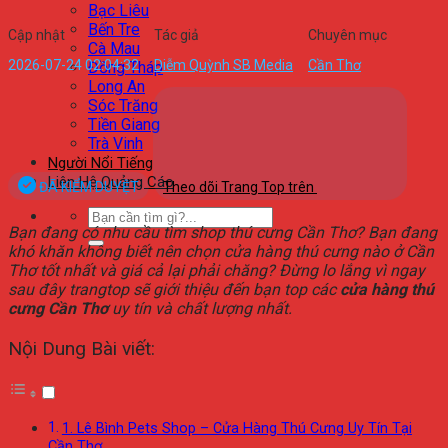
Bạc Liêu
Bến Tre
Cập nhật
Tác giả
Chuyên mục
Cà Mau
2026-07-24 02:04:32
Diễm Quỳnh SB Media
Cần Thơ
Đồng Tháp
Long An
Sóc Trăng
Tiền Giang
Trà Vinh
Người Nổi Tiếng
Liên Hệ Quảng Cáo
ĐÃ KIỂM DUYỆT
Theo dõi Trang Top trên
Bạn đang có nhu cầu tìm shop thú cưng Cần Thơ? Bạn đang
khó khăn không biết nên chọn cửa hàng thú cưng nào ở Cần
Thơ tốt nhất và giá cả lại phải chăng? Đừng lo lắng vì ngay
sau đây trangtop sẽ giới thiệu đến bạn top các
cửa hàng thú
cưng Cần Thơ
uy tín và chất lượng nhất.
Nội Dung Bài viết:
1. Lê Bình Pets Shop – Cửa Hàng Thú Cưng Uy Tín Tại
Cần Thơ