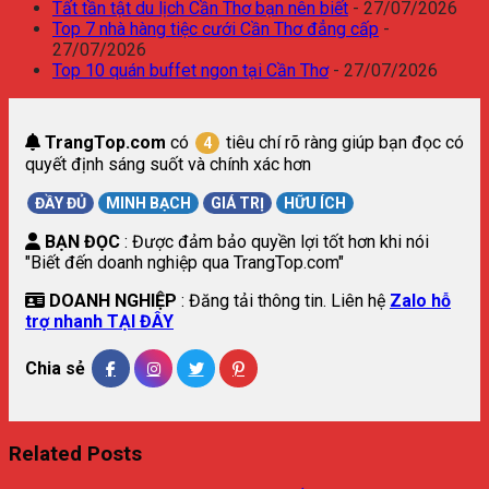
Tất tần tật du lịch Cần Thơ bạn nên biết
- 27/07/2026
Top 7 nhà hàng tiệc cưới Cần Thơ đẳng cấp
-
27/07/2026
Top 10 quán buffet ngon tại Cần Thơ
- 27/07/2026
TrangTop.com
có
tiêu chí rõ ràng giúp bạn đọc có
4
quyết định sáng suốt và chính xác hơn
ĐẦY ĐỦ
MINH BẠCH
GIÁ TRỊ
HỮU ÍCH
BẠN ĐỌC
: Được đảm bảo quyền lợi tốt hơn khi nói
"Biết đến doanh nghiệp qua TrangTop.com"
DOANH NGHIỆP
: Đăng tải thông tin. Liên hệ
Zalo hỗ
trợ nhanh TẠI ĐÂY
Chia sẻ
Related Posts