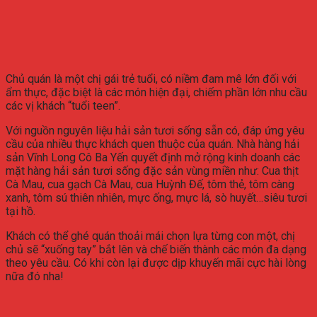
Chủ quán là một chị gái trẻ tuổi, có niềm đam mê lớn đối với
ẩm thực, đặc biệt là các món hiện đại, chiếm phần lớn nhu cầu
các vị khách “tuổi teen”.
Với nguồn nguyên liệu hải sản tươi sống sẵn có, đáp ứng yêu
cầu của nhiều thực khách quen thuộc của quán. Nhà hàng hải
sản Vĩnh Long Cô Ba Yến quyết định mở rộng kinh doanh các
mặt hàng hải sản tươi sống đặc sản vùng miền như: Cua thịt
Cà Mau, cua gạch Cà Mau, cua Huỳnh Đế, tôm thẻ, tôm càng
xanh, tôm sú thiên nhiên, mực ống, mực lá, sò huyết…siêu tươi
tại hồ.
Khách có thể ghé quán thoải mái chọn lựa từng con một, chị
chủ sẽ “xuống tay” bắt lên và chế biến thành các món đa dạng
theo yêu cầu. Có khi còn lại được dịp khuyến mãi cực hài lòng
nữa đó nha!