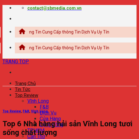
Chuyển
contact@sbmedia.com.vn
đến
nội
dung
 Thông Tin Cung Cấp thông Tin Dịch Vụ Uy Tín
 Thông Tin Cung Cấp thông Tin Dịch Vụ Uy Tín
TRANG TOP
Trang Chủ
Tin Tức
Top Review
Vĩnh Long
F&B
Top Review
,
F&B
,
Vĩnh Long
Dịch Vụ
Cửa Hàng
Top 6 Nhà hàng hải sản Vĩnh Long tươi
Cộng đồng
TPHCM
sống chất lượng
Cần Thơ