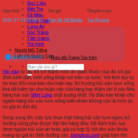
Bạc Liêu
Bến Tre
Cập nhật
Tác giả
Chuyên mục
Cà Mau
2026-07-24 23:20:15
Trần My SB Media
Top Review
Đồng Tháp
Long An
Sóc Trăng
Tiền Giang
Trà Vinh
Người Nổi Tiếng
Liên Hệ Quảng Cáo
ĐÃ KIỂM DUYỆT
Theo dõi Trang Top trên
Hải sản
từ lâu đã trở thành món ăn quen thuộc của đa số gia
đình bình dân, sinh sống khắp nơi trên cả nước. Với thời đại tự
do trao đổi mua bán như hiện nay, thị trường hải sản tươi sống
khá dễ kiếm tại chợ hoặc các cửa hàng hay thậm chí ở các Nhà
hàng hải sản
Vĩnh Long
chất lượng nhất. Và điều này khiến cho
ngành hàng hải sản tươi sống hiển nhiên không còn là món ăn
có giá trị đắt đỏ.
Song song đó, việc lựa chọn mặt hàng hải sản tươi ngon, bổ
dưỡng cũng phải được đặt lên hàng đầu. Để đảm bảo lựa
chọn nguồn hải sản an toàn, giá cả hợp lý, tốt cho sức khỏe,
mang lại giá trị dinh dưỡng cao.
trangtop.com
giúp bạn tìm