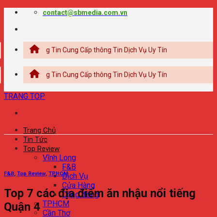
Chuyển
contact@sbmedia.com.vn
đến
nội
dung
g Thông Tin Cung Cấp thông Tin Dịch Vụ Uy Tín
g Thông Tin Cung Cấp thông Tin Dịch Vụ Uy Tín
TRANG TOP
Trang Chủ
Tin Tức
Top Review
Vĩnh Long
F&B
F&B
,
Top Review
,
TPHCM
Dịch Vụ
Cửa Hàng
Top 7 các địa điểm ăn nhậu nổi tiếng
Cộng đồng
TPHCM
Quận 4
Cần Thơ