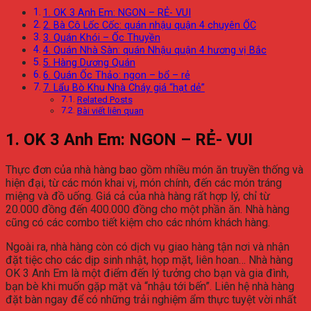
1. OK 3 Anh Em: NGON – RẺ- VUI
2. Bà Cô Lốc Cốc: quán nhậu quận 4 chuyên ỐC
3. Quán Khói – Ốc Thuyền
4. Quán Nhà Sàn: quán Nhậu quận 4 hương vị Bắc
5. Hàng Dương Quán
6. Quán Ốc Thảo: ngon – bổ – rẻ
7. Lẩu Bò Khu Nhà Cháy giá “hạt dẻ”
Related Posts
Bài viết liên quan
1. OK 3 Anh Em: NGON – RẺ- VUI
Thực đơn của nhà hàng bao gồm nhiều món ăn truyền thống và
hiện đại, từ các món khai vị, món chính, đến các món tráng
miệng và đồ uống. Giá cả của nhà hàng rất hợp lý, chỉ từ
20.000 đồng đến 400.000 đồng cho một phần ăn. Nhà hàng
cũng có các combo tiết kiệm cho các nhóm khách hàng.
Ngoài ra, nhà hàng còn có dịch vụ giao hàng tận nơi và nhận
đặt tiệc cho các dịp sinh nhật, họp mặt, liên hoan… Nhà hàng
OK 3 Anh Em là một điểm đến lý tưởng cho bạn và gia đình,
bạn bè khi muốn gặp mặt và “nhậu tới bến”. Liên hệ nhà hàng
đặt bàn ngay để có những trải nghiệm ẩm thực tuyệt vời nhất