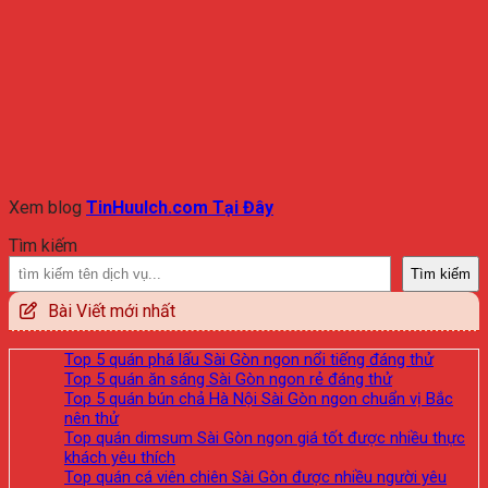
Xem blog
TinHuuIch.com Tại Đây
Tìm kiếm
Tìm kiếm
Bài Viết mới nhất
Top 5 quán phá lấu Sài Gòn ngon nổi tiếng đáng thử
Top 5 quán ăn sáng Sài Gòn ngon rẻ đáng thử
Top 5 quán bún chả Hà Nội Sài Gòn ngon chuẩn vị Bắc
nên thử
Top quán dimsum Sài Gòn ngon giá tốt được nhiều thực
khách yêu thích
Top quán cá viên chiên Sài Gòn được nhiều người yêu