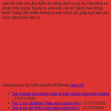
việc tìm hiểu các địa điểm ăn uống, dịch vụ uy tín, cửa hàng và
shop chất lượng. Ngoài ra, website còn là “người bạn đồng
hành” mang đến nhiều thông tin hay và bổ ích, giúp bạn làm cho
cuộc sống thêm thú vị.
Latest posts by Diễm Quỳnh SB Media
(
see all
)
Top 4 quán gà nướng muối ớt kiên Giang ngon khó cưỡng
- 27/07/2026
Top 2 xôi gà Đồng Tháp ngon ngon mê li
- 27/07/2026
Top 4 xôi gà Vĩnh Long ngon ngon mê li
- 27/07/2026