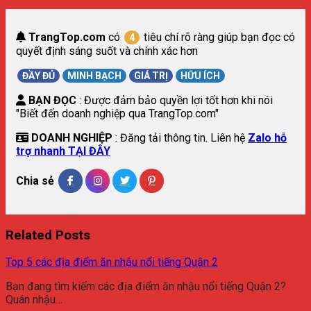
TrangTop.com
có
tiêu chí rõ ràng giúp bạn đọc có
4
quyết định sáng suốt và chính xác hơn
ĐẦY ĐỦ
MINH BẠCH
GIÁ TRỊ
HỮU ÍCH
BẠN ĐỌC
: Được đảm bảo quyền lợi tốt hơn khi nói
"Biết đến doanh nghiệp qua TrangTop.com"
DOANH NGHIỆP
: Đăng tải thông tin. Liên hệ
Zalo hỗ
trợ nhanh TẠI ĐÂY
Chia sẻ
Related Posts
Top 5 các địa điểm ăn nhậu nổi tiếng Quận 2
Bạn đang tìm kiếm các địa điểm ăn nhậu nổi tiếng Quận 2?
Quán nhậu…