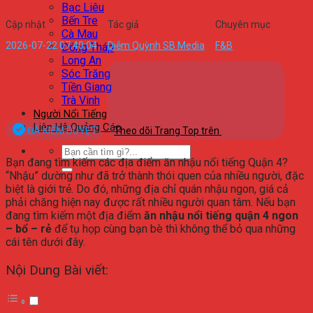
Bạc Liêu
Bến Tre
Cập nhật
Tác giả
Chuyên mục
Cà Mau
2026-07-22 07:40:04
Diễm Quỳnh SB Media
F&B
Đồng Tháp
Long An
Sóc Trăng
Tiền Giang
Trà Vinh
Người Nổi Tiếng
Liên Hệ Quảng Cáo
ĐÃ KIỂM DUYỆT
Theo dõi Trang Top trên
Bạn đang tìm kiếm các
địa điểm ăn nhậu nổi tiếng Quận 4?
“Nhậu” dường như đã trở thành thói quen của nhiều người, đặc
biệt là giới trẻ. Do đó, những địa chỉ quán nhậu ngon, giá cả
phải chăng hiện nay được rất nhiều người quan tâm. Nếu bạn
đang tìm kiếm một địa điểm
ăn
nhậu nổi tiếng quận 4 ngon
– bổ – rẻ
để tụ họp cùng bạn bè thì không thể bỏ qua những
cái tên dưới đây.
Nội Dung Bài viết: