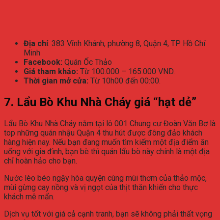
Địa chỉ
: 383 Vĩnh Khánh, phường 8, Quận 4, TP. Hồ Chí
Minh
Facebook:
Quán Ốc Thảo
Giá tham khảo:
Từ 100.000 – 165.000 VND.
Thời gian mở cửa:
Từ 10h00 đến 00:00.
7. Lẩu Bò Khu Nhà Cháy giá “hạt dẻ”
Lẩu Bò Khu Nhà Cháy nằm tại lô 001 Chung cư Đoàn Văn Bơ là
top những quán nhậu Quận 4 thu hút được đông đảo khách
hàng hiện nay. Nếu bạn đang muốn tìm kiếm một địa điểm ăn
uống với gia đình, bạn bè thì quán lẩu bò này chính là một địa
chỉ hoàn hảo cho bạn.
Nước lèo béo ngậy hòa quyện cùng mùi thơm của thảo mộc,
mùi gừng cay nồng và vị ngọt của thịt thăn khiến cho thực
khách mê mẩn.
Dịch vụ tốt với giá cả cạnh tranh, bạn sẽ không phải thất vọng