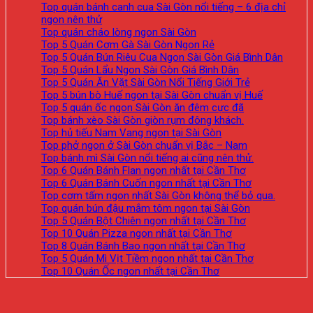
Top quán bánh canh cua Sài Gòn nổi tiếng – 6 địa chỉ
ngon nên thử
Top quán cháo lòng ngon Sài Gòn
Top 5 Quán Cơm Gà Sài Gòn Ngon Rẻ
Top 5 Quán Bún Riêu Cua Ngon Sài Gòn Giá Bình Dân
Top 5 Quán Lẩu Ngon Sài Gòn Giá Bình Dân
Top 5 Quán Ăn Vặt Sài Gòn Nổi Tiếng Giới Trẻ
Top 5 bún bò Huế ngon tại Sài Gòn chuẩn vị Huế
Top 5 quán ốc ngon Sài Gòn ăn đêm cực đã
Top bánh xèo Sài Gòn giòn rụm đông khách.
Top hủ tiếu Nam Vang ngon tại Sài Gòn
Top phở ngon ở Sài Gòn chuẩn vị Bắc – Nam
Top bánh mì Sài Gòn nổi tiếng ai cũng nên thử.
Top 6 Quán Bánh Flan ngon nhất tại Cần Thơ
Top 6 Quán Bánh Cuốn ngon nhất tại Cần Thơ
Top cơm tấm ngon nhất Sài Gòn không thể bỏ qua.
Top quán bún đậu mắm tôm ngon tại Sài Gòn
Top 5 Quán Bột Chiên ngon nhất tại Cần Thơ
Top 10 Quán Pizza ngon nhất tại Cần Thơ
Top 8 Quán Bánh Bao ngon nhất tại Cần Thơ
Top 5 Quán Mì Vịt Tiềm ngon nhất tại Cần Thơ
Top 10 Quán Ốc ngon nhất tại Cần Thơ