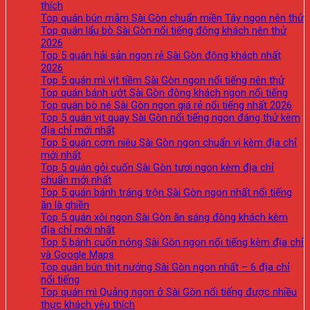
thích
Top quán bún mắm Sài Gòn chuẩn miền Tây ngon nên thử
Top quán lẩu bò Sài Gòn nổi tiếng đông khách nên thử
2026
Top 5 quán hải sản ngon rẻ Sài Gòn đông khách nhất
2026
Top 5 quán mì vịt tiềm Sài Gòn ngon nổi tiếng nên thử
Top quán bánh ướt Sài Gòn đông khách ngon nổi tiếng
Top quán bò né Sài Gòn ngon giá rẻ nổi tiếng nhất 2026
Top 5 quán vịt quay Sài Gòn nổi tiếng ngon đáng thử kèm
địa chỉ mới nhất
Top 5 quán cơm niêu Sài Gòn ngon chuẩn vị kèm địa chỉ
mới nhất
Top 5 quán gỏi cuốn Sài Gòn tươi ngon kèm địa chỉ
chuẩn mới nhất
Top 5 quán bánh tráng trộn Sài Gòn ngon nhất nổi tiếng
ăn là ghiền
Top 5 quán xôi ngon Sài Gòn ăn sáng đông khách kèm
địa chỉ mới nhất
Top 5 bánh cuốn nóng Sài Gòn ngon nổi tiếng kèm địa chỉ
và Google Maps
Top quán bún thịt nướng Sài Gòn ngon nhất – 6 địa chỉ
nổi tiếng
Top quán mì Quảng ngon ở Sài Gòn nổi tiếng được nhiều
thực khách yêu thích