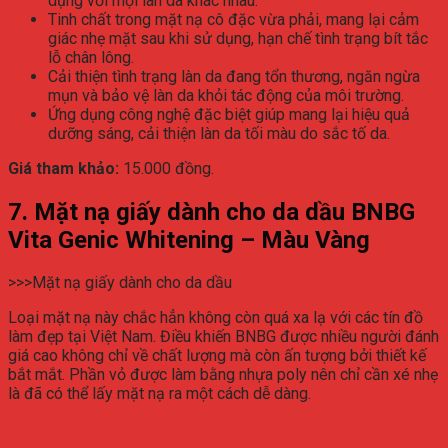
dụng với mọi làn da khác nhau.
Tinh chất trong mặt nạ cô đặc vừa phải, mang lại cảm
giác nhẹ mặt sau khi sử dụng, hạn chế tình trạng bít tắc
lỗ chân lông.
Cải thiện tình trạng làn da đang tổn thương, ngăn ngừa
mụn và bảo vệ làn da khỏi tác động của môi trường.
Ứng dụng công nghệ đặc biệt giúp mang lại hiệu quả
dưỡng sáng, cải thiện làn da tối màu do sắc tố da.
Giá tham khảo:
15.000 đồng.
7. Mặt nạ giấy dành cho da dầu BNBG
Vita Genic Whitening – Màu Vàng
>>>Mặt nạ giấy dành cho da dầu
Loại mặt nạ này chắc hẳn không còn quá xa lạ với các tín đồ
làm đẹp tại Việt Nam. Điều khiến BNBG được nhiều người đánh
giá cao không chỉ về chất lượng mà còn ấn tượng bởi thiết kế
bắt mắt. Phần vỏ được làm bằng nhựa poly nên chỉ cần xé nhẹ
là đã có thể lấy mặt nạ ra một cách dễ dàng.