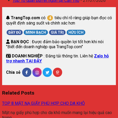
Top 10 quán buffet ngon tại Cần Thơ
- 27/07/2026
TrangTop.com
có
tiêu chí rõ ràng giúp bạn đọc có
4
quyết định sáng suốt và chính xác hơn
ĐẦY ĐỦ
MINH BẠCH
GIÁ TRỊ
HỮU ÍCH
BẠN ĐỌC
: Được đảm bảo quyền lợi tốt hơn khi nói
"Biết đến doanh nghiệp qua TrangTop.com"
DOANH NGHIỆP
: Đăng tải thông tin. Liên hệ
Zalo hỗ
trợ nhanh TẠI ĐÂY
Chia sẻ
Related Posts
TOP 8 MẶT NẠ GIẤY PHÙ HỢP CHO DA KHÔ
Mặt nạ giấy phù hợp cho da khô muốn mang lại hiệu quả cao
trong…