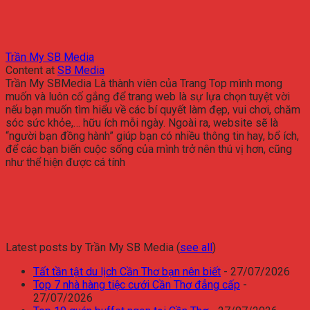
Trần My SB Media
Content
at
SB Media
Trần My SBMedia Là thành viên của Trang Top mình mong
muốn và luôn cố gắng để trang web là sự lựa chọn tuyệt vời
nếu bạn muốn tìm hiểu về các bí quyết làm đẹp, vui chơi, chăm
sóc sức khỏe,… hữu ích mỗi ngày. Ngoài ra, website sẽ là
“người bạn đồng hành” giúp bạn có nhiều thông tin hay, bổ ích,
để các bạn biến cuộc sống của mình trở nên thú vị hơn, cũng
như thể hiện được cá tính
Latest posts by Trần My SB Media
(
see all
)
Tất tần tật du lịch Cần Thơ bạn nên biết
- 27/07/2026
Top 7 nhà hàng tiệc cưới Cần Thơ đẳng cấp
-
27/07/2026