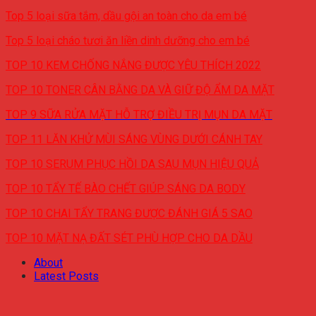
Top 5 loại sữa tắm, dầu gội an toàn cho da em bé
Top 5 loại cháo tươi ăn liền dinh dưỡng cho em bé
TOP 10 KEM CHỐNG NẮNG ĐƯỢC YÊU THÍCH 2022
TOP 10 TONER CÂN BẰNG DA VÀ GIỮ ĐỘ ẨM DA MẶT
TOP 9 SỮA RỬA MẶT HỖ TRỢ ĐIỀU TRỊ MỤN DA MẶT
TOP 11 LĂN KHỬ MÙI SÁNG VÙNG DƯỚI CÁNH TAY
TOP 10 SERUM PHỤC HỒI DA SAU MỤN HIỆU QUẢ
TOP 10 TẨY TẾ BÀO CHẾT GIÚP SÁNG DA BODY
TOP 10 CHAI TẨY TRANG ĐƯỢC ĐÁNH GIÁ 5 SAO
TOP 10 MẶT NẠ ĐẤT SÉT PHÙ HỢP CHO DA DẦU
About
Latest Posts