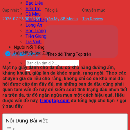
Bạc Liêu
Bến Tre
Cập nhật
Tác giả
Chuyên mục
Cà Mau
2026-07-26 00:23:59
Trần My SB Media
Top Review
Đồng Tháp
Long An
Sóc Trăng
Tiền Giang
Trà Vinh
Người Nổi Tiếng
Liên Hệ Quảng Cáo
ĐÃ KIỂM DUYỆT
Theo dõi Trang Top trên
Mặt nạ giấy dành cho da dầu có khả năng dưỡng ẩm,
kháng khuẩn, giúp làn da khỏe mạnh, rạng ngời. Theo các
chuyên gia da liễu cho rằng, không chỉ có da khô mới đòi
hỏi được cấp ẩm đầy đủ, mà những bạn da dầu cũng phải
quan tâm vấn đề này để kiểm soát tình trạng dầu nhờn tiết
ra trên da, từ đó ngăn ngừa mụn một cách hiệu quả. Hiểu
được vấn đề này,
trangtop.com
đã tổng hợp cho bạn 7 gợi
ý sau đây.
Nội Dung Bài viết: