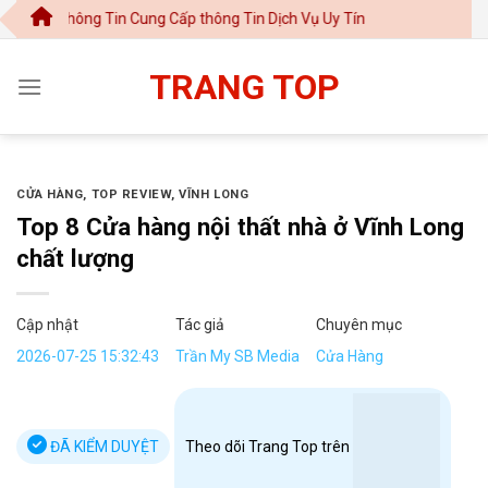
Chuyển
ng Tin Cung Cấp thông Tin Dịch Vụ Uy Tín
đến
nội
TRANG TOP
dung
CỬA HÀNG
,
TOP REVIEW
,
VĨNH LONG
Top 8 Cửa hàng nội thất nhà ở Vĩnh Long
chất lượng
Cập nhật
Tác giả
Chuyên mục
2026-07-25 15:32:43
Trần My SB Media
Cửa Hàng
ĐÃ KIỂM DUYỆT
Theo dõi Trang Top trên