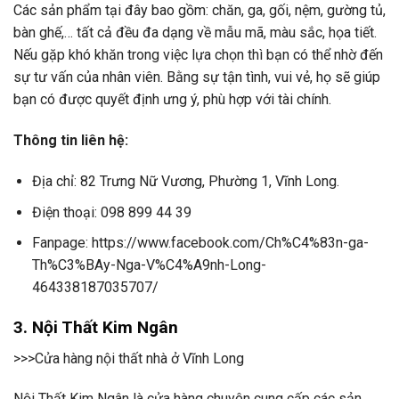
Các sản phẩm tại đây bao gồm: chăn, ga, gối, nệm, gường tủ,
bàn ghế,… tất cả đều đa dạng về mẫu mã, màu sắc, họa tiết.
Nếu gặp khó khăn trong việc lựa chọn thì bạn có thể nhờ đến
sự tư vấn của nhân viên. Bằng sự tận tình, vui vẻ, họ sẽ giúp
bạn có được quyết định ưng ý, phù hợp với tài chính.
Thông tin liên hệ:
Địa chỉ: 82 Trưng Nữ Vương, Phường 1, Vĩnh Long.
Điện thoại: 098 899 44 39
Fanpage: https://www.facebook.com/Ch%C4%83n-ga-
Th%C3%BAy-Nga-V%C4%A9nh-Long-
464338187035707/
3. Nội Thất Kim Ngân
>>>Cửa hàng nội thất nhà ở Vĩnh Long
Nội Thất Kim Ngân là cửa hàng chuyên cung cấp các sản