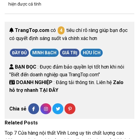
hiện được cá tính
TrangTop.com
có
tiêu chí rõ ràng giúp bạn đọc
4
có quyết định sáng suốt và chính xác hơn
ĐẦY ĐỦ
MINH BẠCH
GIÁ TRỊ
HỮU ÍCH
BẠN ĐỌC
: Được đảm bảo quyền lợi tốt hơn khi nói
"Biết đến doanh nghiệp qua TrangTop.com"
DOANH NGHIỆP
: Đăng tải thông tin. Liên hệ
Zalo
hỗ trợ nhanh TẠI ĐÂY
Chia sẻ
Related Posts
Top 7 Cửa hàng nội thất Vĩnh Long uy tín chất lượng cao