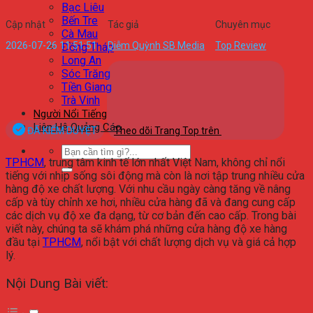
Bạc Liêu
Bến Tre
Cập nhật
Tác giả
Chuyên mục
Cà Mau
2026-07-26 11:51:51
Diễm Quỳnh SB Media
Top Review
Đồng Tháp
Long An
Sóc Trăng
Tiền Giang
Trà Vinh
Người Nổi Tiếng
Liên Hệ Quảng Cáo
ĐÃ KIỂM DUYỆT
Theo dõi Trang Top trên
TPHCM
, trung tâm kinh tế lớn nhất Việt Nam, không chỉ nổi
tiếng với nhịp sống sôi động mà còn là nơi tập trung nhiều cửa
hàng độ xe chất lượng. Với nhu cầu ngày càng tăng về nâng
cấp và tùy chỉnh xe hơi, nhiều cửa hàng đã và đang cung cấp
các dịch vụ độ xe đa dạng, từ cơ bản đến cao cấp. Trong bài
viết này, chúng ta sẽ khám phá những cửa hàng độ xe hàng
đầu tại
TPHCM
, nổi bật với chất lượng dịch vụ và giá cả hợp
lý.
Nội Dung Bài viết: