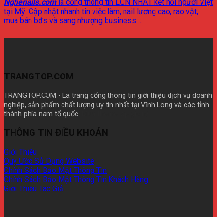
Nghenails.com
là cổng thông tin LỚN NHẤT kết nối người Việt
tại Mỹ. Cập nhật nhanh tin việc làm, nail lương cao, rao vặt,
mua bán bđs và sang nhượng business …
TRANGTOP.COM
TRANGTOP.COM - Là trang cổng thông tin giới thiệu dịch vụ doanh
nghiệp, sản phẩm chất lượng uy tín nhất tại Vĩnh Long và các tỉnh
thành phía nam tổ quốc.
Mua theme wp giá rẽ
THÔNG TIN ĐIỀU KHOẢN
Giới Thiệu
Quy Ước Sử Dụng Website
Chính Sách Bảo Mật Thông Tin
Chính Sách Bảo Mật Thông Tin Khách Hàng
Giới Thiệu Tác Giả