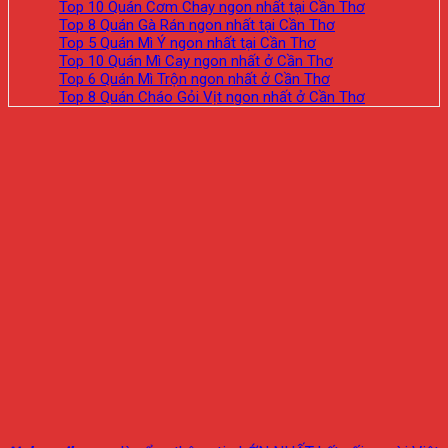
Top 10 Quán Cơm Chay ngon nhất tại Cần Thơ
Top 8 Quán Gà Rán ngon nhất tại Cần Thơ
Top 5 Quán Mì Ý ngon nhất tại Cần Thơ
Top 10 Quán Mì Cay ngon nhất ở Cần Thơ
Top 6 Quán Mì Trộn ngon nhất ở Cần Thơ
Top 8 Quán Cháo Gỏi Vịt ngon nhất ở Cần Thơ