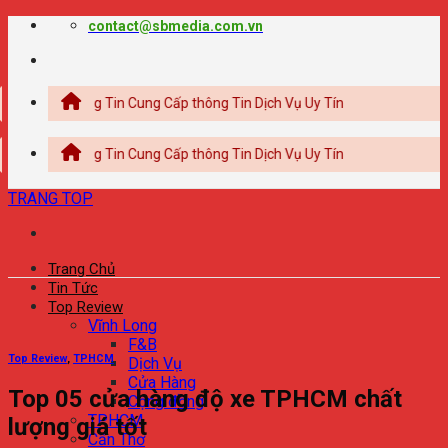
Chuyển
contact@sbmedia.com.vn
đến
nội
dung
Thông Tin Cung Cấp thông Tin Dịch Vụ Uy Tín
Thông Tin Cung Cấp thông Tin Dịch Vụ Uy Tín
TRANG TOP
Trang Chủ
Tin Tức
Top Review
Vĩnh Long
F&B
Top Review
,
TPHCM
Dịch Vụ
Cửa Hàng
Top 05 cửa hàng độ xe TPHCM chất
Cộng đồng
TPHCM
lượng giá tốt
Cần Thơ