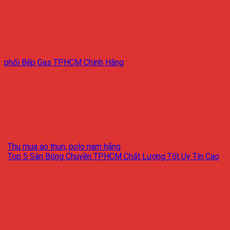
phối Bếp Gas TPHCM Chính Hãng
Thu mua áo thun, polo nam hãng
Top 5 Sân Bóng Chuyền TPHCM Chất Lượng Tốt Uy Tín Cao