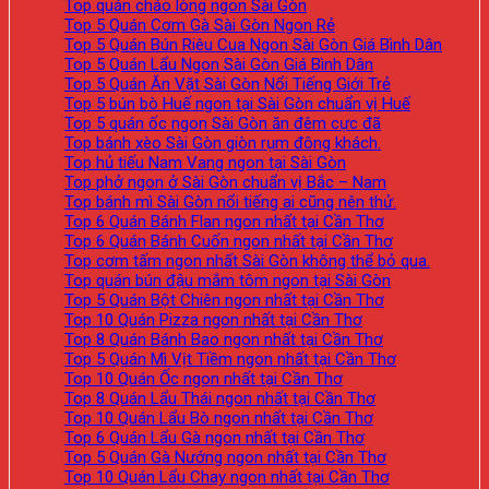
Top quán cháo lòng ngon Sài Gòn
Top 5 Quán Cơm Gà Sài Gòn Ngon Rẻ
Top 5 Quán Bún Riêu Cua Ngon Sài Gòn Giá Bình Dân
Top 5 Quán Lẩu Ngon Sài Gòn Giá Bình Dân
Top 5 Quán Ăn Vặt Sài Gòn Nổi Tiếng Giới Trẻ
Top 5 bún bò Huế ngon tại Sài Gòn chuẩn vị Huế
Top 5 quán ốc ngon Sài Gòn ăn đêm cực đã
Top bánh xèo Sài Gòn giòn rụm đông khách.
Top hủ tiếu Nam Vang ngon tại Sài Gòn
Top phở ngon ở Sài Gòn chuẩn vị Bắc – Nam
Top bánh mì Sài Gòn nổi tiếng ai cũng nên thử.
Top 6 Quán Bánh Flan ngon nhất tại Cần Thơ
Top 6 Quán Bánh Cuốn ngon nhất tại Cần Thơ
Top cơm tấm ngon nhất Sài Gòn không thể bỏ qua.
Top quán bún đậu mắm tôm ngon tại Sài Gòn
Top 5 Quán Bột Chiên ngon nhất tại Cần Thơ
Top 10 Quán Pizza ngon nhất tại Cần Thơ
Top 8 Quán Bánh Bao ngon nhất tại Cần Thơ
Top 5 Quán Mì Vịt Tiềm ngon nhất tại Cần Thơ
Top 10 Quán Ốc ngon nhất tại Cần Thơ
Top 8 Quán Lẩu Thái ngon nhất tại Cần Thơ
Top 10 Quán Lẩu Bò ngon nhất tại Cần Thơ
Top 6 Quán Lẩu Gà ngon nhất tại Cần Thơ
Top 5 Quán Gà Nướng ngon nhất tại Cần Thơ
Top 10 Quán Lẩu Chay ngon nhất tại Cần Thơ