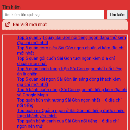
Tìm kiếm
Tìm kiếm
Bài Viết mới nhất
Top 5 quán vịt quay Sài Gòn nổi tiếng ngon đáng thử kèm
địa chỉ mới nhất
Top 5 quán cơm niêu Sài Gòn ngon chuẩn vị kèm địa chỉ
mới nhất
Top 5 quán gỏi cuốn Sài Gòn tươi ngon kèm địa chỉ
chuẩn mới nhất
Top 5 quán bánh tráng trộn Sài Gòn ngon nhất nổi tiếng
ăn là ghiền
Top 5 quán xôi ngon Sài Gòn ăn sáng đông khách kèm
địa chỉ mới nhất
Top 5 bánh cuốn nóng Sài Gòn ngon nổi tiếng kèm địa chỉ
và Google Maps
Top quán bún thịt nướng Sài Gòn ngon nhất – 6 địa chỉ
nổi tiếng
Top quán mì Quảng ngon ở Sài Gòn nổi tiếng được nhiều
thực khách yêu thích
Top quán bánh canh cua Sài Gòn nổi tiếng – 6 địa chỉ
ngon nên thử