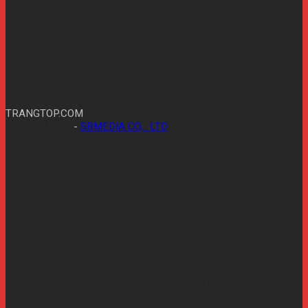
TRANGTOP.COM
Trực thuộc tại
-
SBMEDIA CO,.. LTD
Số 345, Phạm Văn Bạch, Phường 15, Tân Bình, TP.HCM