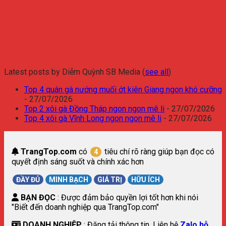
Latest posts by Diễm Quỳnh SB Media
(
see all
)
Top 4 quán gà nướng muối ớt kiên Giang ngon khó cưỡng
- 27/07/2026
Top 2 xôi gà Đồng Tháp ngon ngon mê li
- 27/07/2026
Top 4 xôi gà Vĩnh Long ngon ngon mê li
- 27/07/2026
TrangTop.com
có
tiêu chí rõ ràng giúp bạn đọc có
4
quyết định sáng suốt và chính xác hơn
ĐẦY ĐỦ
MINH BẠCH
GIÁ TRỊ
HỮU ÍCH
BẠN ĐỌC
: Được đảm bảo quyền lợi tốt hơn khi nói
"Biết đến doanh nghiệp qua TrangTop.com"
DOANH NGHIỆP
: Đăng tải thông tin. Liên hệ
Zalo hỗ