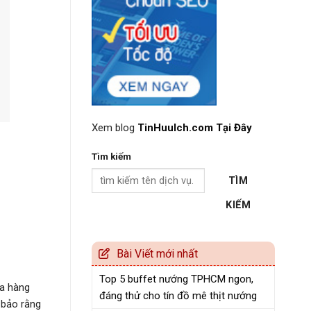
Xem blog
TinHuuIch.com Tại Đây
Tìm kiếm
TÌM
KIẾM
Bài Viết mới nhất
Top 5 buffet nướng TPHCM ngon,
ửa hàng
đáng thử cho tín đồ mê thịt nướng
 bảo rằng