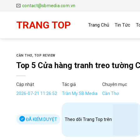
Chuyển
contact@sbmedia.com.vn
đến
nội
TRANG TOP
Trang Chủ
Tin Tức
T
dung
CẦN THƠ
,
TOP REVIEW
Top 5 Cửa hàng tranh treo tường 
Cập nhật
Tác giả
Chuyên mục
2026-07-21 11:26:52
Trần My SB Media
Cần Thơ
ĐÃ KIỂM DUYỆT
Theo dõi Trang Top trên