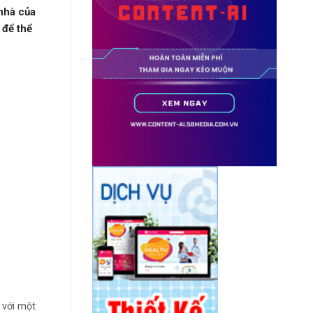
 nhà của
 để thể
 với một