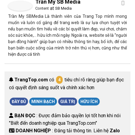
Trần My SB Media
at
Content
SB Media
Trần My SBMedia Là thành viên của Trang Top mình mong
muốn và luôn cố gắng để trang web là sự lựa chọn tuyệt vời
nếu bạn muốn tìm hiểu về các bí quyết làm đẹp, vui chơi, chăm
sóc sức khỏe,… hữu ích mỗi ngày. Ngoài ra, website sẽ là “người
bạn đồng hành” giúp bạn có nhiều thông tin hay, bổ ích, để các
bạn biến cuộc sống của mình trở nên thú vị hơn, cũng như thể
hiện được cá tính
TrangTop.com
có
tiêu chí rõ ràng giúp bạn đọc
4
có quyết định sáng suốt và chính xác hơn
ĐẦY ĐỦ
MINH BẠCH
GIÁ TRỊ
HỮU ÍCH
BẠN ĐỌC
: Được đảm bảo quyền lợi tốt hơn khi nói
"Biết đến doanh nghiệp qua TrangTop.com"
DOANH NGHIỆP
: Đăng tải thông tin. Liên hệ
Zalo