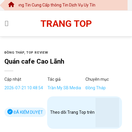
Chuyển
ng Tin Cung Cấp thông Tin Dịch Vụ Uy Tín
đến
nội
TRANG TOP
dung
ĐỒNG THÁP
,
TOP REVIEW
Quán cafe Cao Lãnh
Cập nhật
Tác giả
Chuyên mục
2026-07-21 10:48:54
Trần My SB Media
Đồng Tháp
ĐÃ KIỂM DUYỆT
Theo dõi Trang Top trên