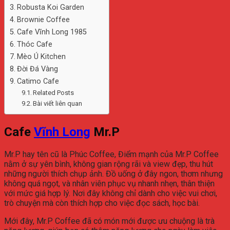
Robusta Koi Garden
Brownie Coffee
Cafe Vĩnh Long 1985
Thóc Cafe
Mèo Ú Kitchen
Đời Đá Vàng
Catimo Cafe
Related Posts
Bài viết liên quan
Cafe
Vĩnh Long
Mr.P
Mr.P hay tên cũ là Phúc Coffee, Điểm mạnh của Mr.P Coffee
nằm ở sự yên bình, không gian rộng rãi và view đẹp, thu hút
những người thích chụp ảnh. Đồ uống ở đây ngon, thơm nhưng
không quá ngọt, và nhân viên phục vụ nhanh nhẹn, thân thiện
với mức giá hợp lý. Nơi đây không chỉ dành cho việc vui chơi,
trò chuyện mà còn thích hợp cho việc đọc sách, học bài.
Mới đây, Mr.P Coffee đã có món mới được ưu chuộng là trà