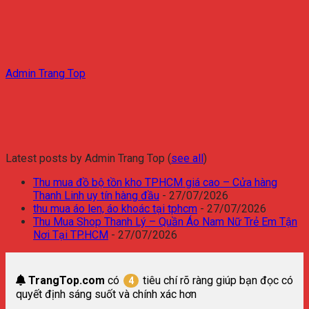
Admin Trang Top
Latest posts by Admin Trang Top
(
see all
)
Thu mua đồ bộ tồn kho TPHCM giá cao – Cửa hàng
Thanh Linh uy tín hàng đầu
- 27/07/2026
thu mua áo len, áo khoác tại tphcm
- 27/07/2026
Thu Mua Shop Thanh Lý – Quần Áo Nam Nữ Trẻ Em Tận
Nơi Tại TP.HCM
- 27/07/2026
TrangTop.com
có
tiêu chí rõ ràng giúp bạn đọc có
4
quyết định sáng suốt và chính xác hơn