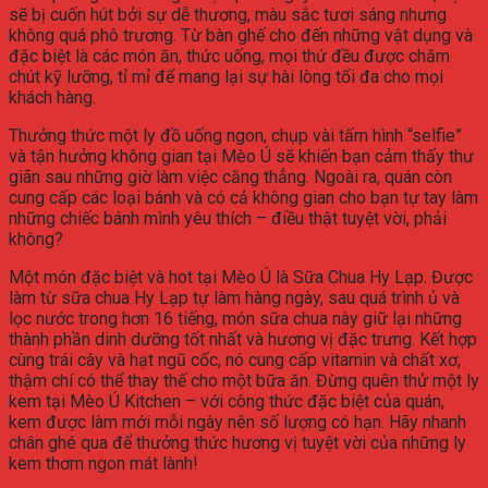
sẽ bị cuốn hút bởi sự dễ thương, màu sắc tươi sáng nhưng
không quá phô trương. Từ bàn ghế cho đến những vật dụng và
đặc biệt là các món ăn, thức uống, mọi thứ đều được chăm
chút kỹ lưỡng, tỉ mỉ để mang lại sự hài lòng tối đa cho mọi
khách hàng.
Thưởng thức một ly đồ uống ngon, chụp vài tấm hình “selfie”
và tận hưởng không gian tại Mèo Ú sẽ khiến bạn cảm thấy thư
giãn sau những giờ làm việc căng thẳng. Ngoài ra, quán còn
cung cấp các loại bánh và có cả không gian cho bạn tự tay làm
những chiếc bánh mình yêu thích – điều thật tuyệt vời, phải
không?
Một món đặc biệt và hot tại Mèo Ú là Sữa Chua Hy Lạp. Được
làm từ sữa chua Hy Lạp tự làm hàng ngày, sau quá trình ủ và
lọc nước trong hơn 16 tiếng, món sữa chua này giữ lại những
thành phần dinh dưỡng tốt nhất và hương vị đặc trưng. Kết hợp
cùng trái cây và hạt ngũ cốc, nó cung cấp vitamin và chất xơ,
thậm chí có thể thay thế cho một bữa ăn. Đừng quên thử một ly
kem tại Mèo Ú Kitchen – với công thức đặc biệt của quán,
kem được làm mới mỗi ngày nên số lượng có hạn. Hãy nhanh
chân ghé qua để thưởng thức hương vị tuyệt vời của những ly
kem thơm ngon mát lành!