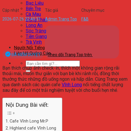
Bạc Liêu
Bến Tre
Cập nhật
Tác giả
Chuyên mục
Cà Mau
2026-07-26 22:40:31
Admin Trang Top
F&B
Đồng Tháp
Long An
Sóc Trăng
Tiền Giang
Trà Vinh
Người Nổi Tiếng
Liên Hệ Quảng Cáo
ĐÃ KIỂM DUYỆT
Theo dõi Trang Top trên
Bạn thích chụp ảnh check-in, thích một không gian rộng rãi
thoải mái, muốn thư giãn với bạn bè khi rảnh rỗi, đồng thời
thưởng thức những đồ uống ngon và hấp dẫn. Cùng Trang xem
qua danh sách các quán cafe
Vĩnh Long
nổi tiếng chất lượng
sau đây để có một trải nghiệm tuyệt vời cho buổi hẹn nhé.
Nội Dung Bài viết:
Cafe Vĩnh Long Mr.P
Highland cafe Vĩnh Long