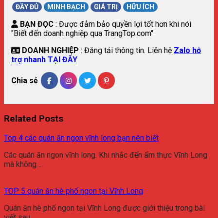
ĐẦY ĐỦ
MINH BẠCH
GIÁ TRỊ
HỮU ÍCH
BẠN ĐỌC
: Được đảm bảo quyền lợi tốt hơn khi nói
"Biết đến doanh nghiệp qua TrangTop.com"
DOANH NGHIỆP
: Đăng tải thông tin. Liên hệ
Zalo hỗ
trợ nhanh TẠI ĐÂY
Chia sẻ
Related Posts
Top 4 các quán ăn ngon vĩnh long bạn nên biết
Các quán ăn ngon vĩnh long. Khi nhắc đến ẩm thực Vĩnh Long
mà không…
TOP 5 quán ăn hè phố ngon tại Vĩnh Long
Quán ăn hè phố ngon tại Vĩnh Long được giới thiệu trong bài
viết sau…