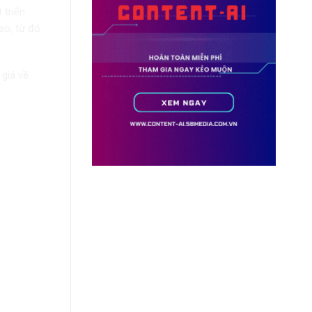
 triển
ao, từ đó
 giá về