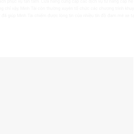
cách phục vụ tận tâm. Cửa hàng cung cấp các dịch vụ từ nâng cấp hệ
ng chỉ vậy, Minh Tài còn thường xuyên tổ chức các chương trình khu
ày đã giúp Minh Tài chiếm được lòng tin của nhiều tín đồ đam mê xe tạ