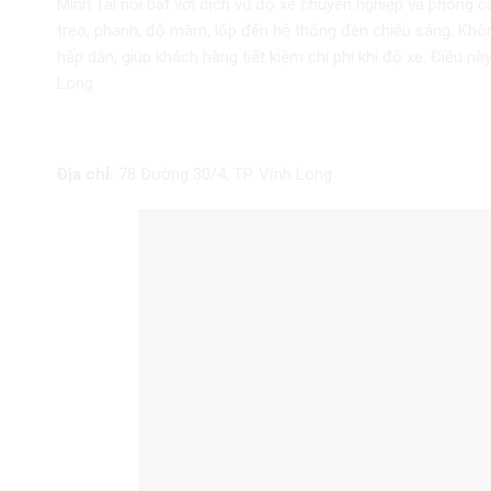
Minh Tài nổi bật với dịch vụ độ xe chuyên nghiệp và phong 
treo, phanh, độ mâm, lốp đến hệ thống đèn chiếu sáng. Khô
hấp dẫn, giúp khách hàng tiết kiệm chi phí khi độ xe. Điều n
Long.
3. Cửa Hàng Độ Xe Tấn Phát
Địa chỉ:
78 Đường 30/4, TP. Vĩnh Long