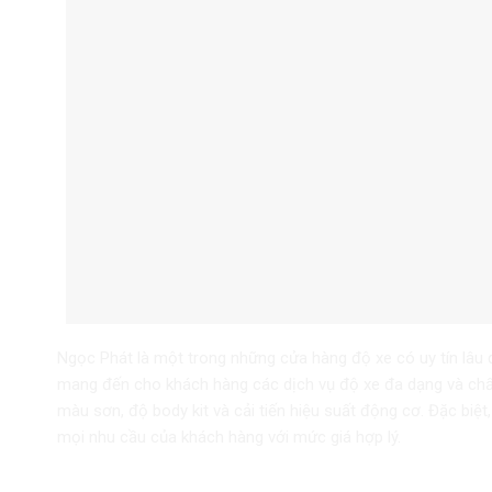
Ngọc Phát là một trong những cửa hàng độ xe có uy tín lâu đờ
mang đến cho khách hàng các dịch vụ độ xe đa dạng và chất
màu sơn, độ body kit và cải tiến hiệu suất động cơ. Đặc bi
mọi nhu cầu của khách hàng với mức giá hợp lý.
2. Cửa Hàng Độ Xe Minh Tài