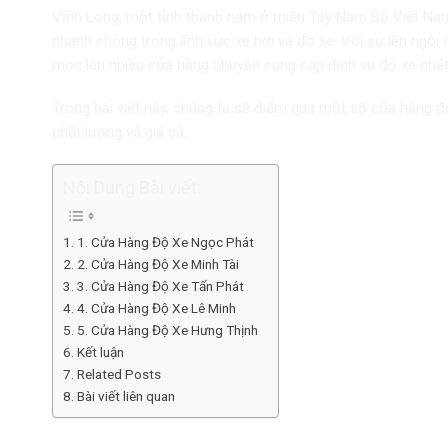
Vĩnh Long
, một tỉnh thành nằm ở miền Tây Nam Bộ Việt Nam, 
nhanh chóng trong lĩnh vực xe hơi và độ xe. Với sự lên ngôi 
mọc lên nhiều cửa hàng chuyên cung cấp dịch vụ độ xe chất
Trong bài viết này, chúng ta sẽ điểm qua một số cửa hàng đ
chất lượng và giá cả.
Nội Dung Bài viết:
1. Cửa Hàng Độ Xe Ngọc Phát
2. Cửa Hàng Độ Xe Minh Tài
3. Cửa Hàng Độ Xe Tấn Phát
4. Cửa Hàng Độ Xe Lê Minh
5. Cửa Hàng Độ Xe Hưng Thịnh
Kết luận
Related Posts
Bài viết liên quan
1. Cửa Hàng Độ Xe Ngọc Phát