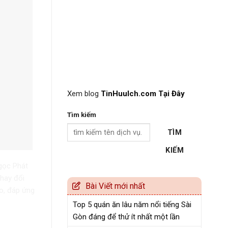
Xem blog
TinHuuIch.com Tại Đây
Tìm kiếm
TÌM
KIẾM
Ngọc Phát
hay đổi
Bài Viết mới nhất
o, đáp ứng
Top 5 quán ăn lâu năm nổi tiếng Sài
Gòn đáng để thử ít nhất một lần