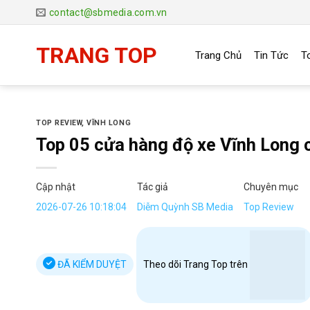
Chuyển
contact@sbmedia.com.vn
đến
nội
TRANG TOP
Trang Chủ
Tin Tức
T
dung
TOP REVIEW
,
VĨNH LONG
Top 05 cửa hàng độ xe Vĩnh Long c
Cập nhật
Tác giả
Chuyên mục
2026-07-26 10:18:04
Diễm Quỳnh SB Media
Top Review
ĐÃ KIỂM DUYỆT
Theo dõi Trang Top trên