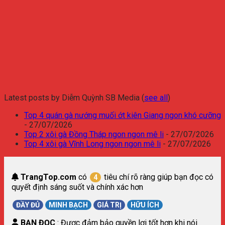
Latest posts by Diễm Quỳnh SB Media
(
see all
)
Top 4 quán gà nướng muối ớt kiên Giang ngon khó cưỡng
- 27/07/2026
Top 2 xôi gà Đồng Tháp ngon ngon mê li
- 27/07/2026
Top 4 xôi gà Vĩnh Long ngon ngon mê li
- 27/07/2026
TrangTop.com
có
tiêu chí rõ ràng giúp bạn đọc có
4
quyết định sáng suốt và chính xác hơn
ĐẦY ĐỦ
MINH BẠCH
GIÁ TRỊ
HỮU ÍCH
BẠN ĐỌC
: Được đảm bảo quyền lợi tốt hơn khi nói