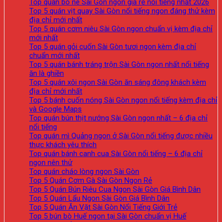
Top quán bò né Sài Gòn ngon giá rẻ nổi tiếng nhất 2026
Top 5 quán vịt quay Sài Gòn nổi tiếng ngon đáng thử kèm
địa chỉ mới nhất
Top 5 quán cơm niêu Sài Gòn ngon chuẩn vị kèm địa chỉ
mới nhất
Top 5 quán gỏi cuốn Sài Gòn tươi ngon kèm địa chỉ
chuẩn mới nhất
Top 5 quán bánh tráng trộn Sài Gòn ngon nhất nổi tiếng
ăn là ghiền
Top 5 quán xôi ngon Sài Gòn ăn sáng đông khách kèm
địa chỉ mới nhất
Top 5 bánh cuốn nóng Sài Gòn ngon nổi tiếng kèm địa chỉ
và Google Maps
Top quán bún thịt nướng Sài Gòn ngon nhất – 6 địa chỉ
nổi tiếng
Top quán mì Quảng ngon ở Sài Gòn nổi tiếng được nhiều
thực khách yêu thích
Top quán bánh canh cua Sài Gòn nổi tiếng – 6 địa chỉ
ngon nên thử
Top quán cháo lòng ngon Sài Gòn
Top 5 Quán Cơm Gà Sài Gòn Ngon Rẻ
Top 5 Quán Bún Riêu Cua Ngon Sài Gòn Giá Bình Dân
Top 5 Quán Lẩu Ngon Sài Gòn Giá Bình Dân
Top 5 Quán Ăn Vặt Sài Gòn Nổi Tiếng Giới Trẻ
Top 5 bún bò Huế ngon tại Sài Gòn chuẩn vị Huế