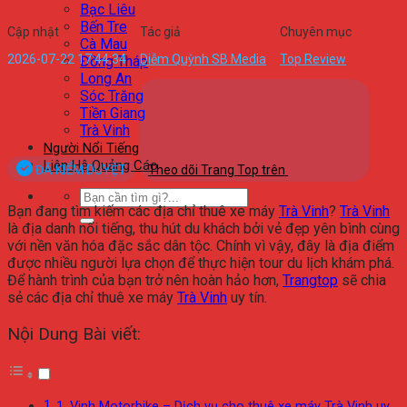
Bạc Liêu
Bến Tre
Cập nhật
Tác giả
Chuyên mục
Cà Mau
2026-07-22 17:44:34
Diễm Quỳnh SB Media
Top Review
Đồng Tháp
Long An
Sóc Trăng
Tiền Giang
Trà Vinh
Người Nổi Tiếng
Liên Hệ Quảng Cáo
ĐÃ KIỂM DUYỆT
Theo dõi Trang Top trên
Bạn đang tìm kiếm các địa chỉ thuê xe máy
Trà Vinh
?
Trà Vinh
là địa danh nổi tiếng, thu hút du khách bởi vẻ đẹp yên bình cùng
với nền văn hóa đặc sắc dân tộc. Chính vì vậy, đây là địa điểm
được nhiều người lựa chọn để thực hiện tour du lịch khám phá.
Để hành trình của bạn trở nên hoàn hảo hơn,
Trangtop
sẽ chia
sẻ các địa chỉ thuê xe máy
Trà Vinh
uy tín.
Nội Dung Bài viết:
1. Vinh Motorbike – Dịch vụ cho thuê xe máy Trà Vinh uy