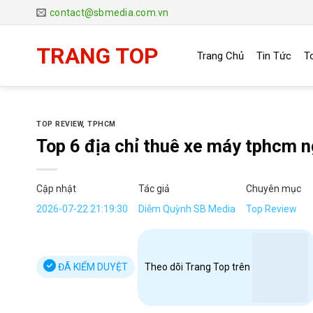
Chuyển
contact@sbmedia.com.vn
đến
nội
TRANG TOP
Trang Chủ
Tin Tức
T
dung
TOP REVIEW
,
TPHCM
Top 6 địa chỉ thuê xe máy tphcm n
Cập nhật
Tác giả
Chuyên mục
2026-07-22 21:19:30
Diễm Quỳnh SB Media
Top Review
ĐÃ KIỂM DUYỆT
Theo dõi Trang Top trên