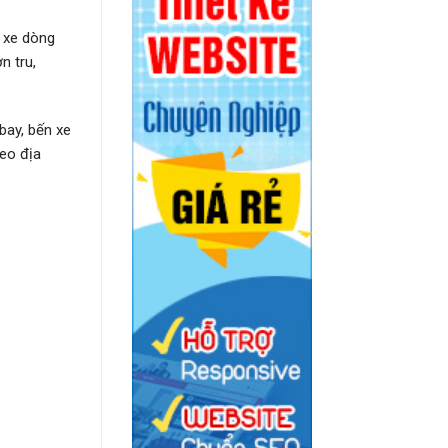
 xe dòng
n tru,
bay, bến xe
heo địa