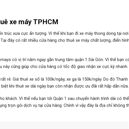
thuê xe máy TPHCM
ến trúc xưa cực ấn tượng. Vì thế khi bạn đi xe máy thong dong tại nơ
ại đây có rất nhiều cửa hàng cho thuê xe máy chất lượng, điển hìn
ays có vị trí nằm ngay gần trung tâm quận 1 Sài Gòn. Vì thế bạn c
u này cũng giúp cho cửa hàng có tốc độ giao nhận xe cực kỳ nhanh.
 rất rẻ. Giá thuê xe số là 100k/ngày, xe ga là 150k/ngày. Do đó Than
 biệt khi thuê xe dài ngày bạn còn nhận được ưu đãi rất hấp dẫn nữa.
o khách. Vì thế nếu bạn tới Quận 1 sau chuyến hành trình dài có thể
ng trọn gói dịch vụ tại cửa hàng. Chính vì vậy đây là địa chỉ không 