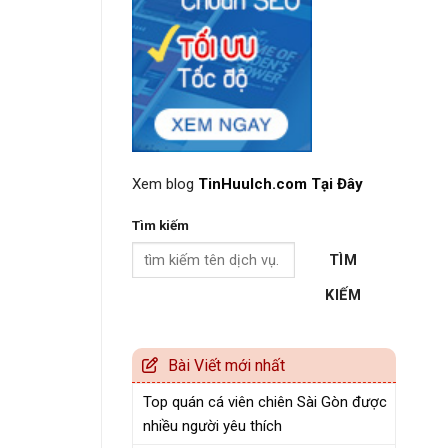
Xem blog
TinHuuIch.com Tại Đây
Tìm kiếm
TÌM
KIẾM
Bài Viết mới nhất
Top quán cá viên chiên Sài Gòn được
nhiều người yêu thích