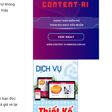
chứ không
xe máy
n bạn đọc.
 giá vé lại