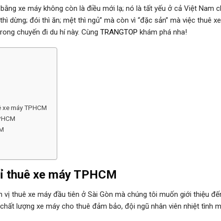
h bằng xe máy không còn là điều mới lạ; nó là tất yếu ở cả Việt Nam 
án thì dừng; đói thì ăn; mệt thì ngủ” mà còn vì “đặc sản” mà việc thuê 
trong chuyến đi du hí này. Cùng
TRANGTOP
khám phá nha!
huê xe máy TPHCM
 TPHCM
CM
ỉ thuê xe máy
TPHCM
n vị thuê xe máy đầu tiên ở Sài Gòn mà chúng tôi muốn giới thiệu đế
ất lượng xe máy cho thuê đảm bảo, đội ngũ nhân viên nhiệt tình mà