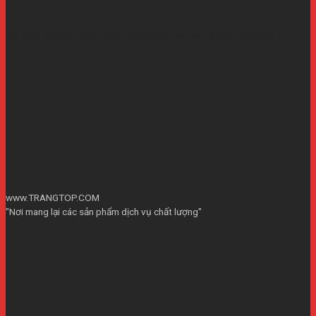
Số 345, Phạm Văn Bạch, Phường 15, Tân Bình, TP.HCM
www.TRANGTOP.COM
"Nơi mang lại các sản phẩm dịch vụ chất lượng"