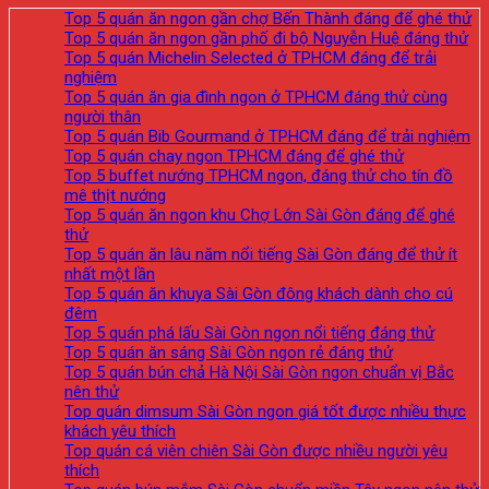
Top 5 quán ăn ngon gần chợ Bến Thành đáng để ghé thử
Top 5 quán ăn ngon gần phố đi bộ Nguyễn Huệ đáng thử
Top 5 quán Michelin Selected ở TPHCM đáng để trải
nghiệm
Top 5 quán ăn gia đình ngon ở TPHCM đáng thử cùng
người thân
Top 5 quán Bib Gourmand ở TPHCM đáng để trải nghiệm
Top 5 quán chay ngon TPHCM đáng để ghé thử
Top 5 buffet nướng TPHCM ngon, đáng thử cho tín đồ
mê thịt nướng
Top 5 quán ăn ngon khu Chợ Lớn Sài Gòn đáng để ghé
thử
Top 5 quán ăn lâu năm nổi tiếng Sài Gòn đáng để thử ít
nhất một lần
Top 5 quán ăn khuya Sài Gòn đông khách dành cho cú
đêm
Top 5 quán phá lấu Sài Gòn ngon nổi tiếng đáng thử
Top 5 quán ăn sáng Sài Gòn ngon rẻ đáng thử
Top 5 quán bún chả Hà Nội Sài Gòn ngon chuẩn vị Bắc
nên thử
Top quán dimsum Sài Gòn ngon giá tốt được nhiều thực
khách yêu thích
Top quán cá viên chiên Sài Gòn được nhiều người yêu
thích