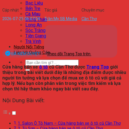
Bạc Liêu
Bến Tre
Cập nhật
Tác giả
Chuyên mục
Cà Mau
2026-07-25 06:07:04
Trần My SB Media
Cần Thơ
Đồng Tháp
Long An
Sóc Trăng
Tiền Giang
Trà Vinh
Người Nổi Tiếng
Liên Hệ Quảng Cáo
ĐÃ KIỂM DUYỆT
Theo dõi Trang Top trên
Cửa hàng bán xe
ô tô
cũ Cần Thơ được
Trang Top
giới
thiệu trong bài viết dưới đây là những địa điểm được nhiều
người tin tưởng và lựa chọn để mua xe ô tô cũ với giá cả
hợp lý. Nếu bạn còn phân vân trong việc tìm kiếm và lựa
chọn thì hãy tham khảo ngay bài viết sau đây.
Nội Dung Bài viết:
1. Salon Ô Tô Nam – Cửa hàng bán xe ô tô cũ Cần Thơ
2. Tú Sơn – Cửa hàng bán xe ô tô cũ Cần Thơ