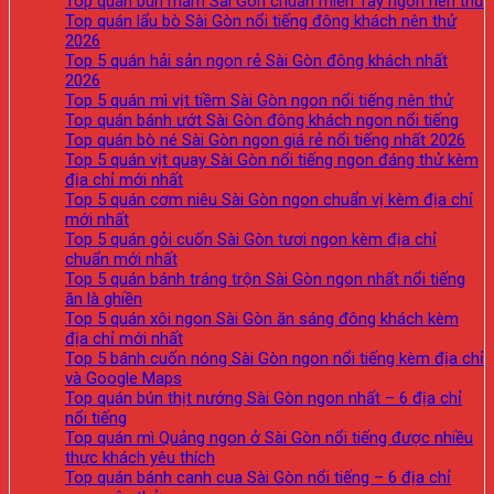
Top quán bún mắm Sài Gòn chuẩn miền Tây ngon nên thử
Top quán lẩu bò Sài Gòn nổi tiếng đông khách nên thử
2026
Top 5 quán hải sản ngon rẻ Sài Gòn đông khách nhất
2026
Top 5 quán mì vịt tiềm Sài Gòn ngon nổi tiếng nên thử
Top quán bánh ướt Sài Gòn đông khách ngon nổi tiếng
Top quán bò né Sài Gòn ngon giá rẻ nổi tiếng nhất 2026
Top 5 quán vịt quay Sài Gòn nổi tiếng ngon đáng thử kèm
địa chỉ mới nhất
Top 5 quán cơm niêu Sài Gòn ngon chuẩn vị kèm địa chỉ
mới nhất
Top 5 quán gỏi cuốn Sài Gòn tươi ngon kèm địa chỉ
chuẩn mới nhất
Top 5 quán bánh tráng trộn Sài Gòn ngon nhất nổi tiếng
ăn là ghiền
Top 5 quán xôi ngon Sài Gòn ăn sáng đông khách kèm
địa chỉ mới nhất
Top 5 bánh cuốn nóng Sài Gòn ngon nổi tiếng kèm địa chỉ
và Google Maps
Top quán bún thịt nướng Sài Gòn ngon nhất – 6 địa chỉ
nổi tiếng
Top quán mì Quảng ngon ở Sài Gòn nổi tiếng được nhiều
thực khách yêu thích
Top quán bánh canh cua Sài Gòn nổi tiếng – 6 địa chỉ