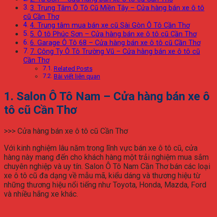
3. Trung Tâm Ô Tô Cũ Miền Tây – Cửa hàng bán xe ô tô
cũ Cần Thơ
4. Trung tâm mua bán xe cũ Sài Gòn Ô Tô Cần Thơ
5. Ô tô Phúc Sơn – Cửa hàng bán xe ô tô cũ Cần Thơ
6. Garage Ô Tô 68 – Cửa hàng bán xe ô tô cũ Cần Thơ
7. Công Ty Ô Tô Trường Vũ – Cửa hàng bán xe ô tô cũ
Cần Thơ
Related Posts
Bài viết liên quan
1. Salon Ô Tô Nam – Cửa hàng bán xe ô
tô cũ Cần Thơ
>>> Cửa hàng bán xe ô tô cũ Cần Thơ
Với kinh nghiệm lâu năm trong lĩnh vực bán xe ô tô cũ, cửa
hàng này mang đến cho khách hàng một trải nghiệm mua sắm
chuyên nghiệp và uy tín. Salon Ô Tô Nam Cần Thơ bán các loại
xe ô tô cũ đa dạng về mẫu mã, kiểu dáng và thương hiệu từ
những thương hiệu nổi tiếng như Toyota, Honda, Mazda, Ford
và nhiều hãng xe khác.