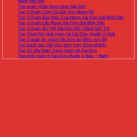
ngon nên thử
Top quán cháo lòng ngon Sài Gòn
Top 5 Quán Cơm Gà Sài Gòn Ngon Rẻ
Top 5 Quán Bún Riêu Cua Ngon Sài Gòn Giá Bình Dân
Top 5 Quán Lẩu Ngon Sài Gòn Giá Bình Dân
Top 5 Quán Ăn Vặt Sài Gòn Nổi Tiếng Giới Trẻ
Top 5 bún bò Huế ngon tại Sài Gòn chuẩn vị Huế
Top 5 quán ốc ngon Sài Gòn ăn đêm cực đã
Top bánh xèo Sài Gòn giòn rụm đông khách.
Top hủ tiếu Nam Vang ngon tại Sài Gòn
Top phở ngon ở Sài Gòn chuẩn vị Bắc – Nam