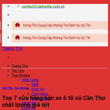
Chuyển
contact@sbmedia.com.vn
đến
nội
dung
ổng Thông Tin Cung Cấp thông Tin Dịch Vụ Uy Tín
ổng Thông Tin Cung Cấp thông Tin Dịch Vụ Uy Tín
TRANG TOP
Trang Chủ
Tin Tức
Top Review
Vĩnh Long
F&B
Cần Thơ
,
Top Review
Dịch Vụ
Cửa Hàng
Top 7 cửa hàng bán xe ô tô cũ Cần Thơ
Cộng đồng
TPHCM
chất lượng giá tốt
Cần Thơ