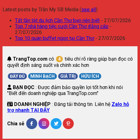
Latest posts by Trần My SB Media
(
see all
)
Tất tần tật du lịch Cần Thơ bạn nên biết
- 27/07/2026
Top 7 nhà hàng tiệc cưới Cần Thơ đẳng cấp
-
27/07/2026
Top 10 quán buffet ngon tại Cần Thơ
- 27/07/2026
TrangTop.com
có
tiêu chí rõ ràng giúp bạn đọc có
4
quyết định sáng suốt và chính xác hơn
ĐẦY ĐỦ
MINH BẠCH
GIÁ TRỊ
HỮU ÍCH
BẠN ĐỌC
: Được đảm bảo quyền lợi tốt hơn khi nói
"Biết đến doanh nghiệp qua TrangTop.com"
DOANH NGHIỆP
: Đăng tải thông tin. Liên hệ
Zalo hỗ
trợ nhanh TẠI ĐÂY
Chia sẻ