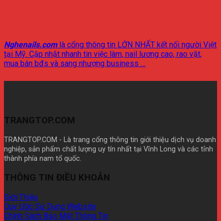
Nghenails.com
là cổng thông tin LỚN NHẤT kết nối người Việt
tại Mỹ. Cập nhật nhanh tin việc làm, nail lương cao, rao vặt,
mua bán bđs và sang nhượng business …
TRANGTOP.COM
TRANGTOP.COM - Là trang cổng thông tin giới thiệu dịch vụ doanh
nghiệp, sản phẩm chất lượng uy tín nhất tại Vĩnh Long và các tỉnh
thành phía nam tổ quốc.
Mua theme wp giá rẽ
THÔNG TIN ĐIỀU KHOẢN
Giới Thiệu
Quy Ước Sử Dụng Website
Chính Sách Bảo Mật Thông Tin