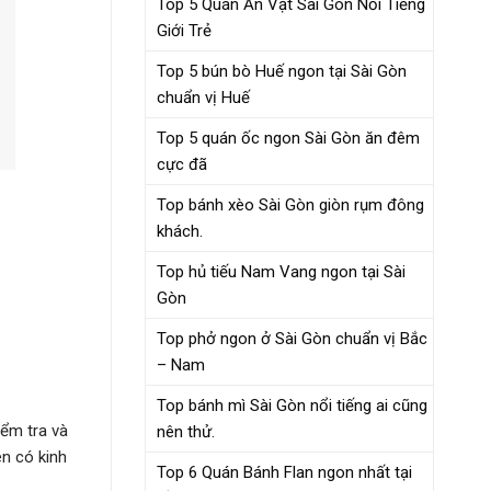
Top 5 Quán Ăn Vặt Sài Gòn Nổi Tiếng
Giới Trẻ
Top 5 bún bò Huế ngon tại Sài Gòn
chuẩn vị Huế
Top 5 quán ốc ngon Sài Gòn ăn đêm
cực đã
Top bánh xèo Sài Gòn giòn rụm đông
khách.
Top hủ tiếu Nam Vang ngon tại Sài
Gòn
Top phở ngon ở Sài Gòn chuẩn vị Bắc
– Nam
Top bánh mì Sài Gòn nổi tiếng ai cũng
iểm tra và
nên thử.
ên có kinh
Top 6 Quán Bánh Flan ngon nhất tại