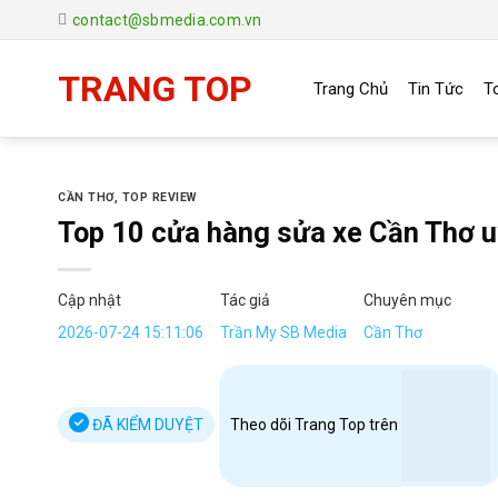
Chuyển
contact@sbmedia.com.vn
đến
nội
TRANG TOP
Trang Chủ
Tin Tức
T
dung
CẦN THƠ
,
TOP REVIEW
Top 10 cửa hàng sửa xe Cần Thơ uy
Cập nhật
Tác giả
Chuyên mục
2026-07-24 15:11:06
Trần My SB Media
Cần Thơ
ĐÃ KIỂM DUYỆT
Theo dõi Trang Top trên