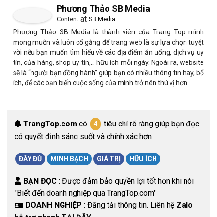
Phương Thảo SB Media
at
Content
SB Media
Phương Thảo SB Media là thành viên của Trang Top mình
mong muốn và luôn cố gắng để trang web là sự lựa chọn tuyệt
vời nếu bạn muốn tìm hiểu về các địa điểm ăn uống, dịch vụ uy
tín, cửa hàng, shop uy tín,… hữu ích mỗi ngày. Ngoài ra, website
sẽ là “người bạn đồng hành” giúp bạn có nhiều thông tin hay, bổ
ích, để các bạn biến cuộc sống của mình trở nên thú vị hơn.
TrangTop.com
có
tiêu chí rõ ràng giúp bạn đọc
4
có quyết định sáng suốt và chính xác hơn
ĐẦY ĐỦ
MINH BẠCH
GIÁ TRỊ
HỮU ÍCH
BẠN ĐỌC
: Được đảm bảo quyền lợi tốt hơn khi nói
"Biết đến doanh nghiệp qua TrangTop.com"
DOANH NGHIỆP
: Đăng tải thông tin. Liên hệ
Zalo