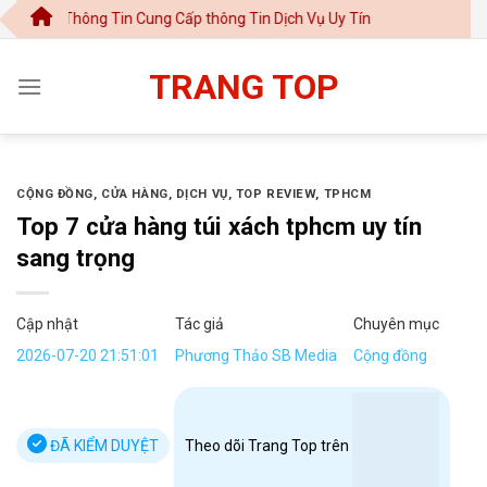
Chuyển
ông Tin Cung Cấp thông Tin Dịch Vụ Uy Tín
đến
nội
TRANG TOP
dung
CỘNG ĐỒNG
,
CỬA HÀNG
,
DỊCH VỤ
,
TOP REVIEW
,
TPHCM
Top 7 cửa hàng túi xách tphcm uy tín
sang trọng
Cập nhật
Tác giả
Chuyên mục
2026-07-20 21:51:01
Phương Thảo SB Media
Cộng đồng
ĐÃ KIỂM DUYỆT
Theo dõi Trang Top trên