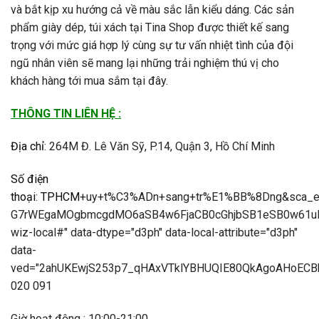
và bắt kịp xu hướng cả về màu sắc lẫn kiểu dáng. Các sản
phẩm giày dép, túi xách tại Tina Shop được thiết kế sang
trọng với mức giá hợp lý cùng sự tư vấn nhiệt tình của đội
ngũ nhân viên sẽ mang lại những trải nghiệm thú vị cho
khách hàng tới mua sắm tại đây.
THÔNG TIN LIÊN HỆ :
Địa chỉ
:
264M Đ. Lê Văn Sỹ, P.14, Quận 3, Hồ Chí Minh
Số điện
thoại
:
TPHCM
+uy+t%C3%ADn+sang+tr%E1%BB%8Dng&sca_e
G7rWEgaMOgbmcgdMO6aSB4w6FjaCB0cGhjbSB1eSB0w61uI
wiz-local#" data-dtype="d3ph" data-local-attribute="d3ph"
data-
ved="2ahUKEwjS253p7_qHAxVTklYBHUQIE80QkAgoAHoECB
020 091
Giờ hoạt động : 10:00-21:00