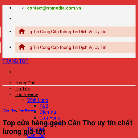
Chuyển
contact@sbmedia.com.vn
đến
nội
dung
ng Thông Tin Cung Cấp thông Tin Dịch Vụ Uy Tín
ng Thông Tin Cung Cấp thông Tin Dịch Vụ Uy Tín
TRANG TOP
Trang Chủ
Tin Tức
Top Review
Vĩnh Long
F&B
Cần Thơ
,
Top Review
Dịch Vụ
Cửa Hàng
Top cửa hàng gạch Cần Thơ uy tín chất
Cộng đồng
TPHCM
lượng giá tốt
Cần Thơ