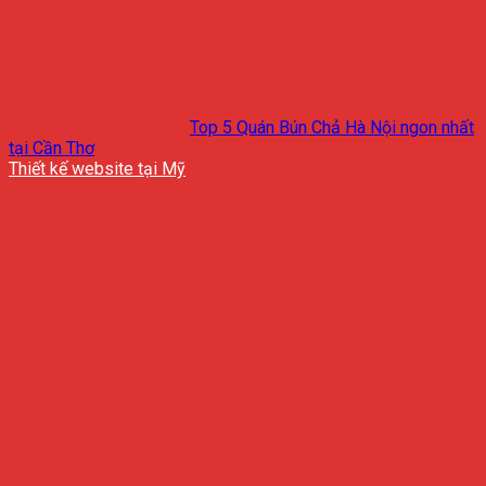
Top 5 Quán Bún Chả Hà Nội ngon nhất
tại Cần Thơ
Thiết kế website tại Mỹ