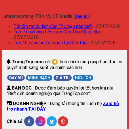
Latest posts by Trần My SB Media
(
see all
)
Tất tần tật du lịch Cần Thơ bạn nên biết
- 27/07/2026
Top 7 nhà hàng tiệc cưới Cần Thơ đẳng cấp
-
27/07/2026
Top 10 quán buffet ngon tại Cần Thơ
- 27/07/2026
TrangTop.com
có
tiêu chí rõ ràng giúp bạn đọc có
4
quyết định sáng suốt và chính xác hơn
ĐẦY ĐỦ
MINH BẠCH
GIÁ TRỊ
HỮU ÍCH
BẠN ĐỌC
: Được đảm bảo quyền lợi tốt hơn khi nói
"Biết đến doanh nghiệp qua TrangTop.com"
DOANH NGHIỆP
: Đăng tải thông tin. Liên hệ
Zalo hỗ
trợ nhanh TẠI ĐÂY
Chia sẻ