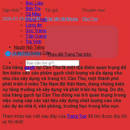
Bạc Liêu
Bến Tre
Cập nhật
Tác giả
Chuyên mục
Cà Mau
2026-07-21 07:47:49
Trần My SB Media
Cần Thơ
Đồng Tháp
Long An
Sóc Trăng
Tiền Giang
Trà Vinh
Người Nổi Tiếng
Liên Hệ Quảng Cáo
ĐÃ KIỂM DUYỆT
Theo dõi Trang Top trên
Cửa hàng
gạch
tại Cần Thơ là một địa điểm quan trọng để
tìm kiếm các sản phẩm gạch chất lượng và đa dạng cho
nhu cầu xây dựng và trang trí. Cần Thơ, một thành phố
phát triển ở miền Tây Nam Bộ Việt Nam, đang chứng kiến
sự tăng trưởng về xây dựng và phát triển hạ tầng. Do đó,
cửa hàng gạch tại Cần Thơ đóng vai trò quan trọng trong
việc cung cấp các vật liệu xây dựng chất lượng cao cho
các dự án nhà ở, văn phòng, trường học trong khu vực.
Tham khảo bài viết sau đây của
Trang Top
để tìm được địa chỉ
uy tín nhất: