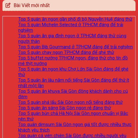
Bài Viết mới nhất
Top 5 quán ăn ngon gần phố đi bộ Nguyễn Huệ đáng thử
Top 5 quán Michelin Selected ở TPHCM đáng để trải
nghiệm
Top 5 quán ăn gia đình ngon ở TPHCM đáng thử cùng
người thân
Top 5 quán Bib Gourmand ở TPHCM đáng để trải nghiệm
Top 5 quán chay ngon TPHCM đáng để ghé thử
Top 5 buffet nướng TPHCM ngon, đáng thử cho tín đồ
mê thịt nướng
Top 5 quán ăn ngon khu Chợ Lớn Sài Gòn đáng để ghé
thử
Top 5 quán ăn lâu năm nổi tiếng Sài Gòn đáng để thử ít
nhất một lần
Top 5 quán ăn khuya Sài Gòn đông khách dành cho cú
đêm
Top 5 quán phá lấu Sài Gòn ngon nổi tiếng đáng thử
Top 5 quán ăn sáng Sài Gòn ngon rẻ đáng thử
Top 5 quán bún chả Hà Nội Sài Gòn ngon chuẩn vị Bắc
nên thử
Top quán dimsum Sài Gòn ngon giá tốt được nhiều thực
khách yêu thích
Top quán cá viên chiên Sài Gòn được nhiều người yêu