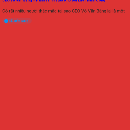
CEO Võ Văn Bằng – Hành Trình Vượt Khó Đổi Lấy Thành Công
Có rất nhiều người thắc mắc tại sao CEO Võ Văn Bằng lại là một
ĐÃ KIỂM DUYỆT