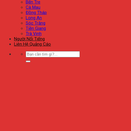
Bến Tre
Cà Mau
Đồng Tháp
Long An
Sóc Trăng
Tiền Giang
Trà Vinh
Người Nổi Tiếng
Liên Hệ Quảng Cáo