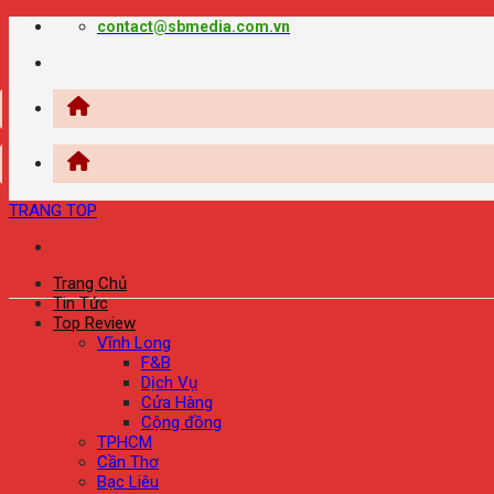
Chuyển
contact@sbmedia.com.vn
đến
nội
dung
TRANG TOP
Trang Chủ
Tin Tức
Top Review
Vĩnh Long
F&B
Dịch Vụ
Cửa Hàng
Cộng đồng
TPHCM
Cần Thơ
Bạc Liêu