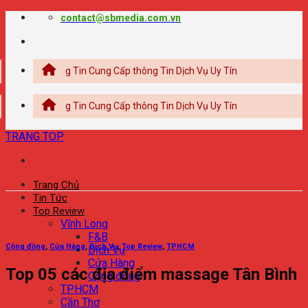
Chuyển
contact@sbmedia.com.vn
đến
nội
dung
Thông Tin Cung Cấp thông Tin Dịch Vụ Uy Tín
Thông Tin Cung Cấp thông Tin Dịch Vụ Uy Tín
TRANG TOP
Trang Chủ
Tin Tức
Top Review
Vĩnh Long
F&B
Cộng đồng
,
Cửa Hàng
,
Dịch Vụ
,
Top Review
,
TPHCM
Dịch Vụ
Cửa Hàng
Top 05 các địa điểm massage Tân Bình
Cộng đồng
TPHCM
Cần Thơ