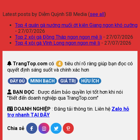
Latest posts by Diễm Quỳnh SB Media
(
see all
)
Top 4 quán gà nướng muối ớt kiên Giang ngon khó cưỡng
- 27/07/2026
Top 2 xôi gà Đồng Tháp ngon ngon mê li
- 27/07/2026
Top 4 xôi gà Vĩnh Long ngon ngon mê li
- 27/07/2026
TrangTop.com
có
tiêu chí rõ ràng giúp bạn đọc có
4
quyết định sáng suốt và chính xác hơn
ĐẦY ĐỦ
MINH BẠCH
GIÁ TRỊ
HỮU ÍCH
BẠN ĐỌC
: Được đảm bảo quyền lợi tốt hơn khi nói
"Biết đến doanh nghiệp qua TrangTop.com"
DOANH NGHIỆP
: Đăng tải thông tin. Liên hệ
Zalo hỗ
trợ nhanh TẠI ĐÂY
Chia sẻ