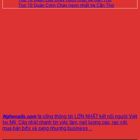
Top 10 Quán Cơm Chay ngon nhất tại Cần Thơ
Nghenails.com
là cổng thông tin LỚN NHẤT kết nối người Việt
tại Mỹ. Cập nhật nhanh tin việc làm, nail lương cao, rao vặt,
mua bán bđs và sang nhượng business …