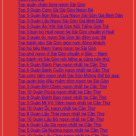
Top quán cháo lòng ngon Sài Gòn
Top 5 Quán Cơm Gà Sài Gòn Ngon Rẻ
Top 5 Quán Bún Riêu Cua Ngon Sài Gòn Giá Bình Dân
Top 5 Quán Lẩu Ngon Sài Gòn Giá Bình Dân
Top 5 Quán Ăn Vặt Sài Gòn Nổi Tiếng Giới Trẻ
Top 5 bún bò Huế ngon tại Sài Gòn chuẩn vị Huế
Top 5 quán ốc ngon Sài Gòn ăn đêm cực đã
Top bánh xèo Sài Gòn giòn rụm đông khách.
Top hủ tiếu Nam Vang ngon tại Sài Gòn
Top phở ngon ở Sài Gòn chuẩn vị Bắc – Nam
Top bánh mì Sài Gòn nổi tiếng ai cũng nên thử.
Top 6 Quán Bánh Flan ngon nhất tại Cần Thơ
Top 6 Quán Bánh Cuốn ngon nhất tại Cần Thơ
Top cơm tấm ngon nhất Sài Gòn không thể bỏ qua.
Top quán bún đậu mắm tôm ngon tại Sài Gòn
Top 5 Quán Bột Chiên ngon nhất tại Cần Thơ
Top 10 Quán Pizza ngon nhất tại Cần Thơ
Top 8 Quán Bánh Bao ngon nhất tại Cần Thơ
Top 5 Quán Mì Vịt Tiềm ngon nhất tại Cần Thơ
Top 10 Quán Ốc ngon nhất tại Cần Thơ
Top 8 Quán Lẩu Thái ngon nhất tại Cần Thơ
Top 10 Quán Lẩu Bò ngon nhất tại Cần Thơ
Top 6 Quán Lẩu Gà ngon nhất tại Cần Thơ
Top 5 Quán Gà Nướng ngon nhất tại Cần Thơ
Top 10 Quán Lẩu Chay ngon nhất tại Cần Thơ