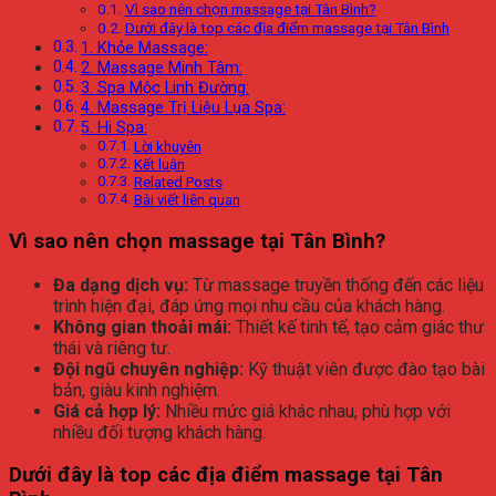
Vì sao nên chọn massage tại Tân Bình?
Dưới đây là top các địa điểm massage tại Tân Bình
1. Khỏe Massage:
2. Massage Minh Tâm:
3. Spa Mộc Linh Đường:
4. Massage Trị Liệu Lụa Spa:
5. Hi Spa:
Lời khuyên
Kết luận
Related Posts
Bài viết liên quan
Vì sao nên chọn massage tại Tân Bình?
Đa dạng dịch vụ:
Từ massage truyền thống đến các liệu
trình hiện đại, đáp ứng mọi nhu cầu của khách hàng.
Không gian thoải mái:
Thiết kế tinh tế, tạo cảm giác thư
thái và riêng tư.
Đội ngũ chuyên nghiệp:
Kỹ thuật viên được đào tạo bài
bản, giàu kinh nghiệm.
Giá cả hợp lý:
Nhiều mức giá khác nhau, phù hợp với
nhiều đối tượng khách hàng.
Dưới đây là top các địa điểm massage tại Tân