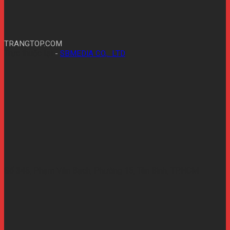
TRANGTOP.COM
Trực thuộc tại
-
SBMEDIA CO,.. LTD
Số 345, Phạm Văn Bạch, Phường 15, Tân Bình, TP.HCM