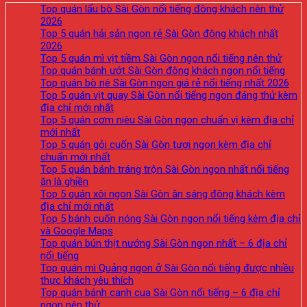
Top quán lẩu bò Sài Gòn nổi tiếng đông khách nên thử
2026
Top 5 quán hải sản ngon rẻ Sài Gòn đông khách nhất
2026
Top 5 quán mì vịt tiềm Sài Gòn ngon nổi tiếng nên thử
Top quán bánh ướt Sài Gòn đông khách ngon nổi tiếng
Top quán bò né Sài Gòn ngon giá rẻ nổi tiếng nhất 2026
Top 5 quán vịt quay Sài Gòn nổi tiếng ngon đáng thử kèm
địa chỉ mới nhất
Top 5 quán cơm niêu Sài Gòn ngon chuẩn vị kèm địa chỉ
mới nhất
Top 5 quán gỏi cuốn Sài Gòn tươi ngon kèm địa chỉ
chuẩn mới nhất
Top 5 quán bánh tráng trộn Sài Gòn ngon nhất nổi tiếng
ăn là ghiền
Top 5 quán xôi ngon Sài Gòn ăn sáng đông khách kèm
địa chỉ mới nhất
Top 5 bánh cuốn nóng Sài Gòn ngon nổi tiếng kèm địa chỉ
và Google Maps
Top quán bún thịt nướng Sài Gòn ngon nhất – 6 địa chỉ
nổi tiếng
Top quán mì Quảng ngon ở Sài Gòn nổi tiếng được nhiều
thực khách yêu thích
Top quán bánh canh cua Sài Gòn nổi tiếng – 6 địa chỉ
ngon nên thử