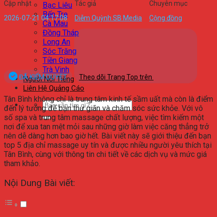
Cập nhật
Tác giả
Chuyên mục
Bạc Liêu
Bến Tre
2026-07-21 04:17:08
Diễm Quỳnh SB Media
Cộng đồng
Cà Mau
Đồng Tháp
Long An
Sóc Trăng
Tiền Giang
Trà Vinh
ĐÃ KIỂM DUYỆT
Theo dõi Trang Top trên
Người Nổi Tiếng
Liên Hệ Quảng Cáo
Tân Bình không chỉ là trung tâm kinh tế sầm uất mà còn là điểm
đến lý tưởng để bạn thư giãn và chăm sóc sức khỏe. Với vô
số spa và trung tâm massage chất lượng, việc tìm kiếm một
nơi để xua tan mệt mỏi sau những giờ làm việc căng thẳng trở
nên dễ dàng hơn bao giờ hết. Bài viết này sẽ giới thiệu đến bạn
top 5 địa chỉ massage uy tín và được nhiều người yêu thích tại
Tân Bình, cùng với thông tin chi tiết về các dịch vụ và mức giá
tham khảo.
Nội Dung Bài viết: