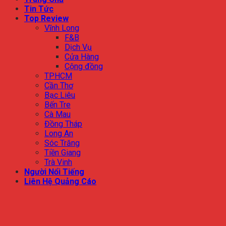
Tin Tức
Top Review
Vĩnh Long
F&B
Dịch Vụ
Cửa Hàng
Cộng đồng
TPHCM
Cần Thơ
Bạc Liêu
Bến Tre
Cà Mau
Đồng Tháp
Long An
Sóc Trăng
Tiền Giang
Trà Vinh
Người Nổi Tiếng
Liên Hệ Quảng Cáo