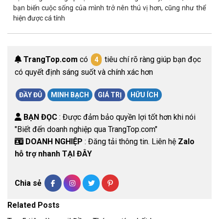
bạn biến cuộc sống của mình trở nên thú vị hơn, cũng như thể
hiện được cá tính
TrangTop.com
có
tiêu chí rõ ràng giúp bạn đọc
4
có quyết định sáng suốt và chính xác hơn
ĐẦY ĐỦ
MINH BẠCH
GIÁ TRỊ
HỮU ÍCH
BẠN ĐỌC
: Được đảm bảo quyền lợi tốt hơn khi nói
"Biết đến doanh nghiệp qua TrangTop.com"
DOANH NGHIỆP
: Đăng tải thông tin. Liên hệ
Zalo
hỗ trợ nhanh TẠI ĐÂY
Chia sẻ
Related Posts