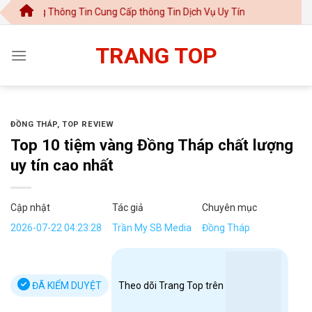
Chuyển
hông Tin Cung Cấp thông Tin Dịch Vụ Uy Tín
đến
nội
TRANG TOP
dung
ĐỒNG THÁP
,
TOP REVIEW
Top 10 tiệm vàng Đồng Tháp chất lượng
uy tín cao nhất
Cập nhật
Tác giả
Chuyên mục
2026-07-22 04:23:28
Trần My SB Media
Đồng Tháp
ĐÃ KIỂM DUYỆT
Theo dõi Trang Top trên