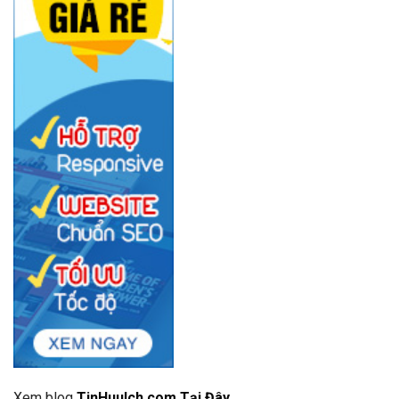
Xem blog
TinHuuIch.com Tại Đây