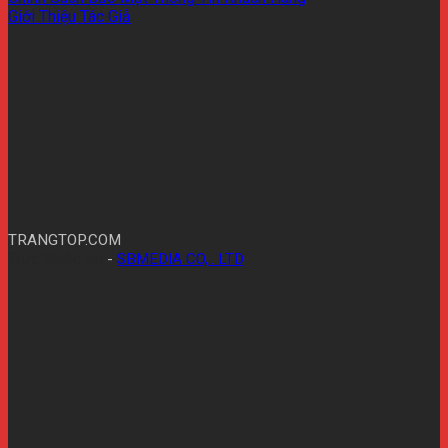
Giới Thiệu Tác Giả
TRANGTOP.COM
Trực thuộc tại
-
SBMEDIA CO,.. LTD