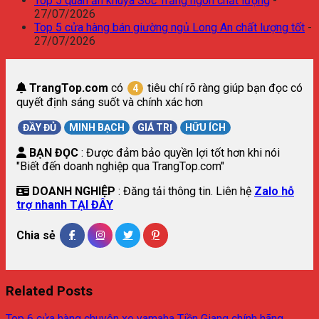
Top 5 quán ăn khuya Sóc Trăng ngon chất lượng
-
27/07/2026
Top 5 cửa hàng bán giường ngủ Long An chất lượng tốt
-
27/07/2026
TrangTop.com
có
tiêu chí rõ ràng giúp bạn đọc có
4
quyết định sáng suốt và chính xác hơn
ĐẦY ĐỦ
MINH BẠCH
GIÁ TRỊ
HỮU ÍCH
BẠN ĐỌC
: Được đảm bảo quyền lợi tốt hơn khi nói
"Biết đến doanh nghiệp qua TrangTop.com"
DOANH NGHIỆP
: Đăng tải thông tin. Liên hệ
Zalo hỗ
trợ nhanh TẠI ĐÂY
Chia sẻ
Related Posts
Top 6 cửa hàng chuyên xe yamaha Tiền Giang chính hãng