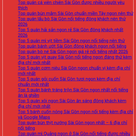
Top quán cá viên chiên Sài Gòn được nhiều người yêu
thích
Top quán bún mắm Sài Gòn chuẩn miền Tây ngon nên thử
Top quán lẩu bò Sài Gòn nổi tiếng đông khách nên thử
2026
Top 5 quán hải sản ngon rẻ Sài Gòn đông khách nhất
2026
Top 5 quán mì vịt tiềm Sài Gòn ngon nổi tiếng nên thử
Top quán bánh ướt Sài Gòn đông khách ngon nổi tiếng
Top quán bò né Sài Gòn ngon giá rẻ nổi tiếng nhất 2026
Top 5 quán vịt quay Sài Gòn nổi tiếng ngon đáng thử kèm
địa chỉ mới nhất
Top 5 quán cơm niêu Sài Gòn ngon chuẩn vị kèm địa chỉ
mới nhất
Top 5 quán gỏi cuốn Sài Gòn tươi ngon kèm địa chỉ
chuẩn mới nhất
Top 5 quán bánh tráng trộn Sài Gòn ngon nhất nổi tiếng
ăn là ghiền
Top 5 quán xôi ngon Sài Gòn ăn sáng đông khách kèm
địa chỉ mới nhất
Top 5 bánh cuốn nóng Sài Gòn ngon nổi tiếng kèm địa chỉ
và Google Maps
Top quán bún thịt nướng Sài Gòn ngon nhất – 6 địa chỉ
nổi tiếng
Top quán mì Quảng ngon ở Sài Gòn nổi tiếng được nhiều