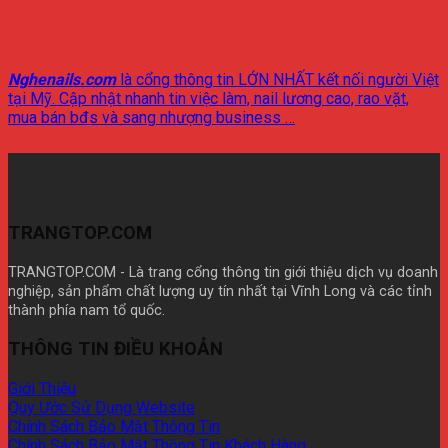
Nghenails.com
là cổng thông tin LỚN NHẤT kết nối người Việt
tại Mỹ. Cập nhật nhanh tin việc làm, nail lương cao, rao vặt,
mua bán bđs và sang nhượng business …
TRANGTOP.COM
TRANGTOP.COM - Là trang cổng thông tin giới thiệu dịch vụ doanh
nghiệp, sản phẩm chất lượng uy tín nhất tại Vĩnh Long và các tỉnh
thành phía nam tổ quốc.
Mua theme wp giá rẽ
THÔNG TIN ĐIỀU KHOẢN
Giới Thiệu
Quy Ước Sử Dụng Website
Chính Sách Bảo Mật Thông Tin
Chính Sách Bảo Mật Thông Tin Khách Hàng