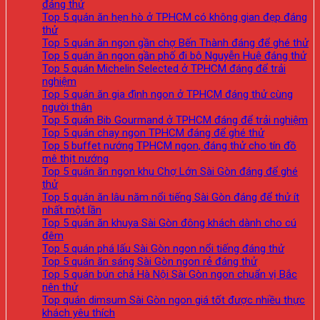
đáng thử
Top 5 quán ăn hẹn hò ở TPHCM có không gian đẹp đáng
thử
Top 5 quán ăn ngon gần chợ Bến Thành đáng để ghé thử
Top 5 quán ăn ngon gần phố đi bộ Nguyễn Huệ đáng thử
Top 5 quán Michelin Selected ở TPHCM đáng để trải
nghiệm
Top 5 quán ăn gia đình ngon ở TPHCM đáng thử cùng
người thân
Top 5 quán Bib Gourmand ở TPHCM đáng để trải nghiệm
Top 5 quán chay ngon TPHCM đáng để ghé thử
Top 5 buffet nướng TPHCM ngon, đáng thử cho tín đồ
mê thịt nướng
Top 5 quán ăn ngon khu Chợ Lớn Sài Gòn đáng để ghé
thử
Top 5 quán ăn lâu năm nổi tiếng Sài Gòn đáng để thử ít
nhất một lần
Top 5 quán ăn khuya Sài Gòn đông khách dành cho cú
đêm
Top 5 quán phá lấu Sài Gòn ngon nổi tiếng đáng thử
Top 5 quán ăn sáng Sài Gòn ngon rẻ đáng thử
Top 5 quán bún chả Hà Nội Sài Gòn ngon chuẩn vị Bắc
nên thử
Top quán dimsum Sài Gòn ngon giá tốt được nhiều thực
khách yêu thích