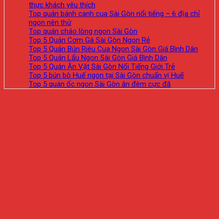
thực khách yêu thích
Top quán bánh canh cua Sài Gòn nổi tiếng – 6 địa chỉ
ngon nên thử
Top quán cháo lòng ngon Sài Gòn
Top 5 Quán Cơm Gà Sài Gòn Ngon Rẻ
Top 5 Quán Bún Riêu Cua Ngon Sài Gòn Giá Bình Dân
Top 5 Quán Lẩu Ngon Sài Gòn Giá Bình Dân
Top 5 Quán Ăn Vặt Sài Gòn Nổi Tiếng Giới Trẻ
Top 5 bún bò Huế ngon tại Sài Gòn chuẩn vị Huế
Top 5 quán ốc ngon Sài Gòn ăn đêm cực đã