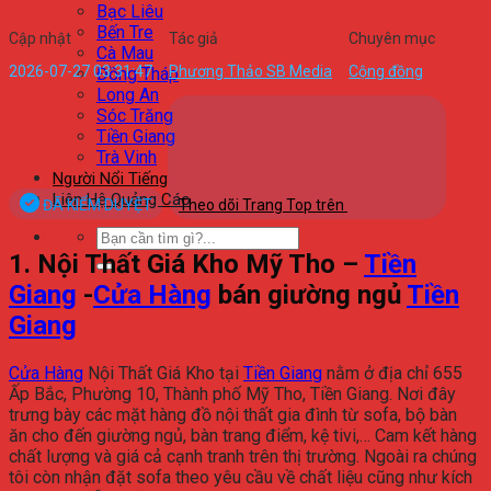
Bạc Liêu
Bến Tre
Cập nhật
Tác giả
Chuyên mục
Cà Mau
2026-07-27 03:31:47
Phương Thảo SB Media
Cộng đồng
Đồng Tháp
Long An
Sóc Trăng
Tiền Giang
Trà Vinh
Người Nổi Tiếng
Liên Hệ Quảng Cáo
ĐÃ KIỂM DUYỆT
Theo dõi Trang Top trên
1. Nội Thất Giá Kho Mỹ Tho –
Tiền
Giang
-
Cửa Hàng
bán giường ngủ
Tiền
Giang
Cửa Hàng
Nội Thất Giá Kho tại
Tiền Giang
nằm ở địa chỉ 655
Ấp Bắc, Phường 10, Thành phố Mỹ Tho, Tiền Giang. Nơi đây
trưng bày các mặt hàng đồ nội thất gia đình từ sofa, bộ bàn
ăn cho đến giường ngủ, bàn trang điểm, kệ tivi,… Cam kết hàng
chất lượng và giá cả cạnh tranh trên thị trường. Ngoài ra chúng
tôi còn nhận đặt sofa theo yêu cầu về chất liệu cũng như kích