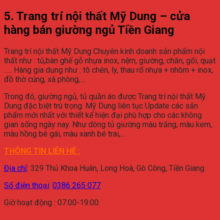
5. Trang trí nội thất Mỹ Dung – cửa
hàng bán giường ngủ Tiền Giang
Trang trí nội thất Mỹ Dung Chuyên kinh doanh sản phẩm nội
thất như : tủ,bàn ghế gỗ nhựa inox, nệm, giường, chăn, gối, quạt
….. Hàng gia dụng như : tô chén, ly, thau rổ nhựa + nhôm + inox,
đồ thờ cúng, xà phòng,…
Trong đó, giường ngủ, tủ quần áo được Trang trí nội thất Mỹ
Dung đặc biệt trú trọng. Mỹ Dung liên tục Update các sản
phẩm mới nhất với thiết kế hiện đại phù hợp cho các không
gian sống ngày nay. Như dòng tủ giường màu trắng, màu kem,
màu hồng bé gái, màu xanh bé trai,…
THÔNG TIN LIÊN HỆ :
Địa chỉ
:
329 Thủ Khoa Huân, Long Hoà, Gò Công, Tiền Giang
Số điện thoại
:
0386 265 077
Giờ hoạt động : 07:00-19:00