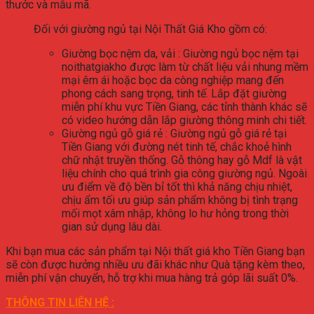
thước và mẫu mã.
Đối với giường ngủ tại Nội Thất Giá Kho gồm có:
Giường bọc nệm da, vải : Giường ngủ bọc nệm tại
noithatgiakho được làm từ chất liệu vải nhung mềm
mại êm ái hoặc bọc da công nghiệp mang đến
phong cách sang trọng, tinh tế. Lắp đặt giường
miễn phí khu vực Tiền Giang, các tỉnh thành khác sẽ
có video hướng dẫn lắp giường thông minh chi tiết.
Giường ngủ gỗ giá rẻ : Giường ngủ gỗ giá rẻ tại
Tiền Giang với đường nét tinh tế, chắc khoẻ hình
chữ nhật truyền thống. Gỗ thông hay gỗ Mdf là vật
liệu chính cho quá trình gia công giường ngủ. Ngoài
ưu điểm về độ bền bỉ tốt thì khả năng chịu nhiệt,
chịu ẩm tối ưu giúp sản phẩm không bị tình trạng
mối mọt xâm nhập, không lo hư hỏng trong thời
gian sử dụng lâu dài.
Khi bạn mua các sản phẩm tại Nội thất giá kho Tiền Giang bạn
sẽ còn được hưởng nhiều ưu đãi khác như Quà tặng kèm theo,
miễn phí vận chuyển, hỗ trợ khi mua hàng trả góp lãi suất 0%.
THÔNG TIN LIÊN HỆ :