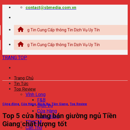
Chuyển
contact@sbmedia.com.vn
đến
nội
dung
Thông Tin Cung Cấp thông Tin Dịch Vụ Uy Tín
Thông Tin Cung Cấp thông Tin Dịch Vụ Uy Tín
TRANG TOP
Trang Chủ
Tin Tức
Top Review
Vĩnh Long
F&B
Cộng đồng
,
Cửa Hàng
,
Dịch Vụ
,
Tiền Giang
,
Top Review
Dịch Vụ
Cửa Hàng
Top 5 cửa hàng bán giường ngủ Tiền
Cộng đồng
TPHCM
Giang chất lượng tốt
Cần Thơ