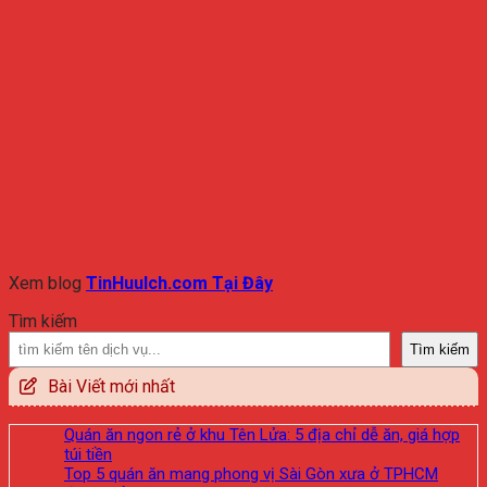
Xem blog
TinHuuIch.com Tại Đây
Tìm kiếm
Tìm kiếm
Bài Viết mới nhất
Quán ăn ngon rẻ ở khu Tên Lửa: 5 địa chỉ dễ ăn, giá hợp
túi tiền
Top 5 quán ăn mang phong vị Sài Gòn xưa ở TPHCM