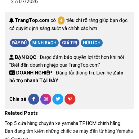
27/07/2026
TrangTop.com
có
tiêu chí rõ ràng giúp bạn đọc
4
có quyết định sáng suốt và chính xác hơn
ĐẦY ĐỦ
MINH BẠCH
GIÁ TRỊ
HỮU ÍCH
BẠN ĐỌC
: Được đảm bảo quyền lợi tốt hơn khi nói
"Biết đến doanh nghiệp qua TrangTop.com"
DOANH NGHIỆP
: Đăng tải thông tin. Liên hệ
Zalo
hỗ trợ nhanh TẠI ĐÂY
Chia sẻ
Related Posts
Top 5 cửa hàng chuyên xe yamaha TPHCM chính hãng
Bạn đang tìm kiếm những chiếc xe máy đến từ hãng Yamaha
và đang có…