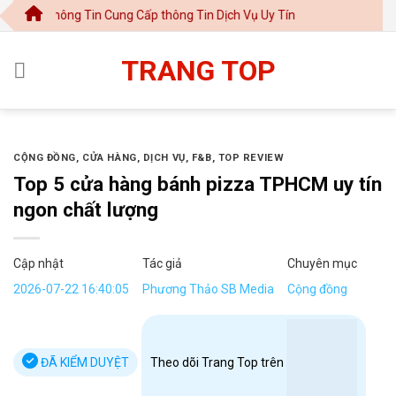
Chuyển
hông Tin Cung Cấp thông Tin Dịch Vụ Uy Tín
đến
nội
TRANG TOP
dung
CỘNG ĐỒNG
,
CỬA HÀNG
,
DỊCH VỤ
,
F&B
,
TOP REVIEW
Top 5 cửa hàng bánh pizza TPHCM uy tín
ngon chất lượng
Cập nhật
Tác giả
Chuyên mục
2026-07-22 16:40:05
Phương Thảo SB Media
Cộng đồng
ĐÃ KIỂM DUYỆT
Theo dõi Trang Top trên