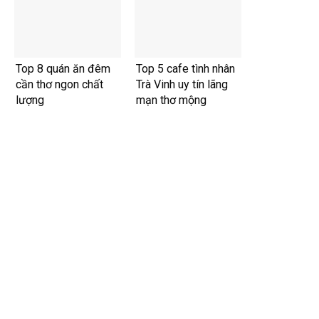
Top 8 quán ăn đêm
Top 5 cafe tình nhân
cần thơ ngon chất
Trà Vinh uy tín lãng
lượng
mạn thơ mộng
Thiết kế website tại Mỹ