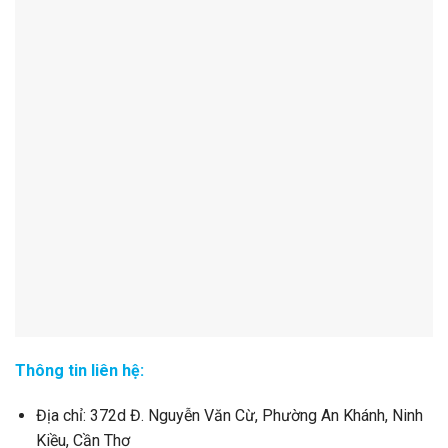
Thông tin liên hệ:
Địa chỉ: 372d Đ. Nguyễn Văn Cừ, Phường An Khánh, Ninh
Kiều, Cần Thơ