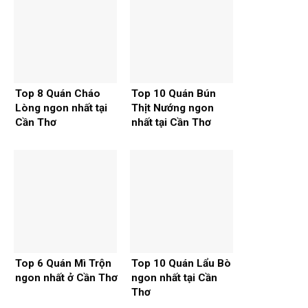
Top 8 Quán Cháo
Top 10 Quán Bún
Lòng ngon nhất tại
Thịt Nướng ngon
Cần Thơ
nhất tại Cần Thơ
Top 6 Quán Mì Trộn
Top 10 Quán Lẩu Bò
ngon nhất ở Cần Thơ
ngon nhất tại Cần
Thơ