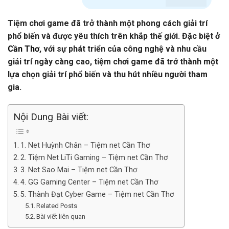
Tiệm chơi game đã trở thành một phong cách giải trí
phổ biến và được yêu thích trên khắp thế giới. Đặc biệt ở
Cần Thơ
, với sự phát triển của công nghệ và nhu cầu
giải trí ngày càng cao, tiệm chơi game đã trở thành một
lựa chọn giải trí phổ biến và thu hút nhiều người tham
gia.
Nội Dung Bài viết:
1. Net Huỳnh Chân – Tiệm net Cần Thơ
2. Tiệm Net LiTi Gaming – Tiệm net Cần Thơ
3. Net Sao Mai – Tiệm net Cần Thơ
4. GG Gaming Center – Tiệm net Cần Thơ
5. Thành Đạt Cyber Game – Tiệm net Cần Thơ
Related Posts
Bài viết liên quan