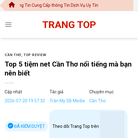
Chuyển
g Tin Cung Cấp thông Tin Dịch Vụ Uy Tín
đến
nội
TRANG TOP
dung
CẦN THƠ
,
TOP REVIEW
Top 5 tiệm net Cần Thơ nổi tiếng mà bạn
nên biết
Cập nhật
Tác giả
Chuyên mục
2026-07-20 19:57:32
Trần My SB Media
Cần Thơ
ĐÃ KIỂM DUYỆT
Theo dõi Trang Top trên