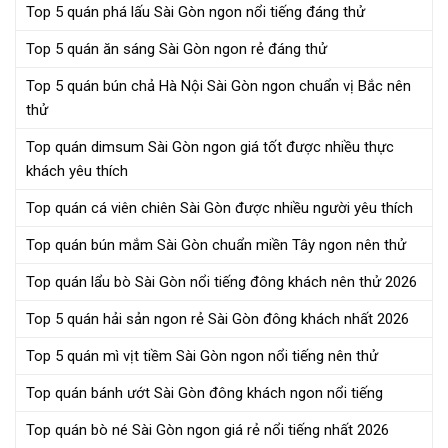
Top 5 quán phá lấu Sài Gòn ngon nổi tiếng đáng thử
Top 5 quán ăn sáng Sài Gòn ngon rẻ đáng thử
Top 5 quán bún chả Hà Nội Sài Gòn ngon chuẩn vị Bắc nên
thử
Top quán dimsum Sài Gòn ngon giá tốt được nhiều thực
khách yêu thích
Top quán cá viên chiên Sài Gòn được nhiều người yêu thích
Top quán bún mắm Sài Gòn chuẩn miền Tây ngon nên thử
Top quán lẩu bò Sài Gòn nổi tiếng đông khách nên thử 2026
Top 5 quán hải sản ngon rẻ Sài Gòn đông khách nhất 2026
Top 5 quán mì vịt tiềm Sài Gòn ngon nổi tiếng nên thử
Top quán bánh ướt Sài Gòn đông khách ngon nổi tiếng
Top quán bò né Sài Gòn ngon giá rẻ nổi tiếng nhất 2026