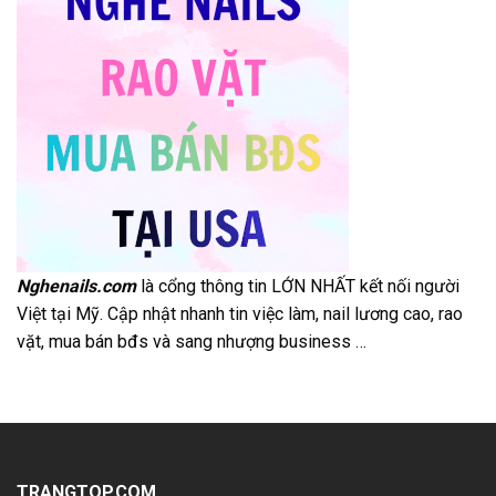
Nghenails.com
là cổng thông tin LỚN NHẤT kết nối người
Việt tại Mỹ. Cập nhật nhanh tin việc làm, nail lương cao, rao
vặt, mua bán bđs và sang nhượng business …
TRANGTOP.COM