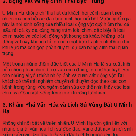
2. Động Vật và Hệ Sinh Thái Đặc Trưng
U Minh Hạ không chỉ thu hút du khách bởi cảnh quan thiên
nhiên mà còn bởi sự đa dạng sinh học nổi bật. Vườn quốc gia
này là nơi sinh sống của nhiều loài động vật quý hiếm như cá
sấu, rái cá, kỳ đà, cùng hàng trăm loài chim, đặc biệt là loài
chim nước và các loài động vật hoang dã khác. Những loài
động vật này không chỉ tạo nên một bức tranh sinh động cho
khu vực mà còn góp phần duy trì sự cân bằng sinh thái quan
trọng.
Một trong những điểm đặc biệt của U Minh Hạ là sự xuất hiện
của những loài chim di cư vào mùa đông, tạo cơ hội tuyệt vời
cho những ai yêu thích nhiếp ảnh và quan sát động vật. Du
khách có thể trải nghiệm chuyến đi thuyền dọc theo các con
kênh trong rừng, vừa ngắm cảnh vừa có thể nhìn thấy các loài
chim và động vật sống trong môi trường tự nhiên.
3. Khám Phá Văn Hóa và Lịch Sử Vùng Đất U Minh
Hạ
Không chỉ nổi bật về thiên nhiên, U Minh Hạ còn gắn liền với
những giá trị văn hóa lịch sử độc đáo. Vùng đất này là nơi sinh
sống của các dân tộc thiểu số, đặc biệt là người dân tộc