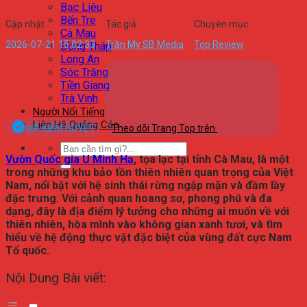
Bạc Liêu
Bến Tre
Cập nhật
Tác giả
Chuyên mục
Cà Mau
2026-07-21 15:02:33
Trần My SB Media
Top Review
Đồng Tháp
Long An
Sóc Trăng
Tiền Giang
Trà Vinh
Người Nổi Tiếng
Liên Hệ Quảng Cáo
ĐÃ KIỂM DUYỆT
Theo dõi Trang Top trên
Vườn Quốc gia U Minh Hạ
, tọa lạc tại tỉnh Cà Mau, là một
trong những khu bảo tồn thiên nhiên quan trọng của Việt
Nam, nổi bật với hệ sinh thái rừng ngập mặn và đầm lầy
đặc trưng. Với cảnh quan hoang sơ, phong phú và đa
dạng, đây là địa điểm lý tưởng cho những ai muốn về với
thiên nhiên, hòa mình vào không gian xanh tươi, và tìm
hiểu về hệ động thực vật đặc biệt của vùng đất cực Nam
Tổ quốc.
Nội Dung Bài viết: