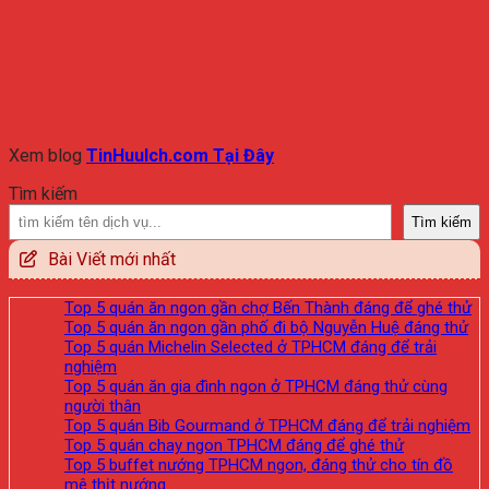
Xem blog
TinHuuIch.com Tại Đây
Tìm kiếm
Tìm kiếm
Bài Viết mới nhất
Top 5 quán ăn ngon gần chợ Bến Thành đáng để ghé thử
Top 5 quán ăn ngon gần phố đi bộ Nguyễn Huệ đáng thử
Top 5 quán Michelin Selected ở TPHCM đáng để trải
nghiệm
Top 5 quán ăn gia đình ngon ở TPHCM đáng thử cùng
người thân
Top 5 quán Bib Gourmand ở TPHCM đáng để trải nghiệm
Top 5 quán chay ngon TPHCM đáng để ghé thử
Top 5 buffet nướng TPHCM ngon, đáng thử cho tín đồ
mê thịt nướng