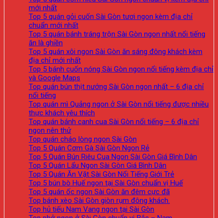
mới nhất
Top 5 quán gỏi cuốn Sài Gòn tươi ngon kèm địa chỉ
chuẩn mới nhất
Top 5 quán bánh tráng trộn Sài Gòn ngon nhất nổi tiếng
ăn là ghiền
Top 5 quán xôi ngon Sài Gòn ăn sáng đông khách kèm
địa chỉ mới nhất
Top 5 bánh cuốn nóng Sài Gòn ngon nổi tiếng kèm địa chỉ
và Google Maps
Top quán bún thịt nướng Sài Gòn ngon nhất – 6 địa chỉ
nổi tiếng
Top quán mì Quảng ngon ở Sài Gòn nổi tiếng được nhiều
thực khách yêu thích
Top quán bánh canh cua Sài Gòn nổi tiếng – 6 địa chỉ
ngon nên thử
Top quán cháo lòng ngon Sài Gòn
Top 5 Quán Cơm Gà Sài Gòn Ngon Rẻ
Top 5 Quán Bún Riêu Cua Ngon Sài Gòn Giá Bình Dân
Top 5 Quán Lẩu Ngon Sài Gòn Giá Bình Dân
Top 5 Quán Ăn Vặt Sài Gòn Nổi Tiếng Giới Trẻ
Top 5 bún bò Huế ngon tại Sài Gòn chuẩn vị Huế
Top 5 quán ốc ngon Sài Gòn ăn đêm cực đã
Top bánh xèo Sài Gòn giòn rụm đông khách.
Top hủ tiếu Nam Vang ngon tại Sài Gòn
Top phở ngon ở Sài Gòn chuẩn vị Bắc – Nam