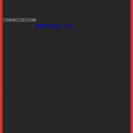
TRANGTOP.COM
Trực thuộc tại
-
SBMEDIA CO,.. LTD
Số 345, Phạm Văn Bạch, Phường 15, Tân Bình, TP.HCM