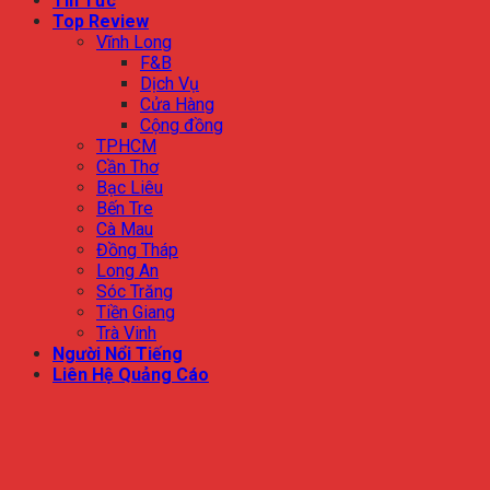
Tin Tức
Top Review
Vĩnh Long
F&B
Dịch Vụ
Cửa Hàng
Cộng đồng
TPHCM
Cần Thơ
Bạc Liêu
Bến Tre
Cà Mau
Đồng Tháp
Long An
Sóc Trăng
Tiền Giang
Trà Vinh
Người Nổi Tiếng
Liên Hệ Quảng Cáo