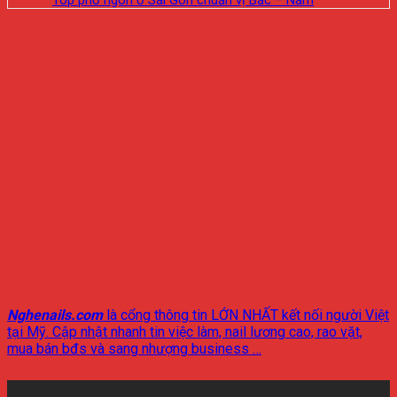
Nghenails.com
là cổng thông tin LỚN NHẤT kết nối người Việt
tại Mỹ. Cập nhật nhanh tin việc làm, nail lương cao, rao vặt,
mua bán bđs và sang nhượng business …