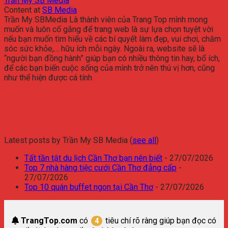
Trần My SB Media
Content
at
SB Media
Trần My SBMedia Là thành viên của Trang Top mình mong
muốn và luôn cố gắng để trang web là sự lựa chọn tuyệt vời
nếu bạn muốn tìm hiểu về các bí quyết làm đẹp, vui chơi, chăm
sóc sức khỏe,… hữu ích mỗi ngày. Ngoài ra, website sẽ là
“người bạn đồng hành” giúp bạn có nhiều thông tin hay, bổ ích,
để các bạn biến cuộc sống của mình trở nên thú vị hơn, cũng
như thể hiện được cá tính
Latest posts by Trần My SB Media
(
see all
)
Tất tần tật du lịch Cần Thơ bạn nên biết
- 27/07/2026
Top 7 nhà hàng tiệc cưới Cần Thơ đẳng cấp
-
27/07/2026
Top 10 quán buffet ngon tại Cần Thơ
- 27/07/2026
TrangTop.com
có
tiêu chí rõ ràng giúp bạn đọc có
4