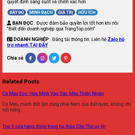
quyết định sáng suốt và chính xác hơn
ĐẦY ĐỦ
MINH BẠCH
GIÁ TRỊ
HỮU ÍCH
BẠN ĐỌC
: Được đảm bảo quyền lợi tốt hơn khi nói
"Biết đến doanh nghiệp qua TrangTop.com"
DOANH NGHIỆP
: Đăng tải thông tin. Liên hệ
Zalo hỗ
trợ nhanh TẠI ĐÂY
Chia sẻ
Related Posts
Cà Mau Eco: Hòa Mình Vào Sắc Màu Thiên Nhiên
Cà Mau, mảnh đất tận cùng phía Nam của đất nước, không chỉ
nổi tiếng…
Top 5 cửa hàng đông trùng hạ thảo Cần Thơ uy tín