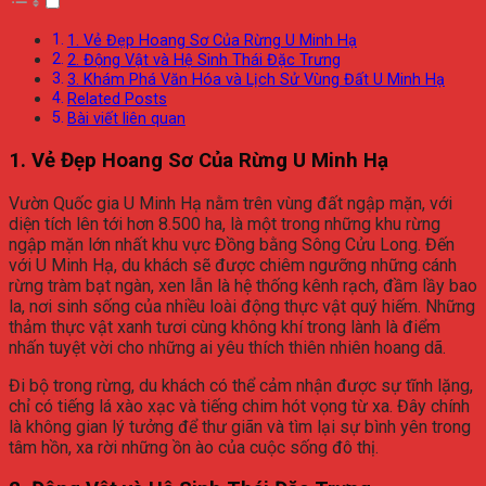
1. Vẻ Đẹp Hoang Sơ Của Rừng U Minh Hạ
2. Động Vật và Hệ Sinh Thái Đặc Trưng
3. Khám Phá Văn Hóa và Lịch Sử Vùng Đất U Minh Hạ
Related Posts
Bài viết liên quan
1. Vẻ Đẹp Hoang Sơ Của Rừng U Minh Hạ
Vườn Quốc gia U Minh Hạ nằm trên vùng đất ngập mặn, với
diện tích lên tới hơn 8.500 ha, là một trong những khu rừng
ngập mặn lớn nhất khu vực Đồng bằng Sông Cửu Long. Đến
với U Minh Hạ, du khách sẽ được chiêm ngưỡng những cánh
rừng tràm bạt ngàn, xen lẫn là hệ thống kênh rạch, đầm lầy bao
la, nơi sinh sống của nhiều loài động thực vật quý hiếm. Những
thảm thực vật xanh tươi cùng không khí trong lành là điểm
nhấn tuyệt vời cho những ai yêu thích thiên nhiên hoang dã.
Đi bộ trong rừng, du khách có thể cảm nhận được sự tĩnh lặng,
chỉ có tiếng lá xào xạc và tiếng chim hót vọng từ xa. Đây chính
là không gian lý tưởng để thư giãn và tìm lại sự bình yên trong
tâm hồn, xa rời những ồn ào của cuộc sống đô thị.