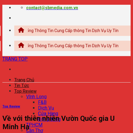
Chuyển
contact@sbmedia.com.vn
đến
nội
dung
p | Cổng Thông Tin Cung Cấp thông Tin Dịch Vụ Uy Tín
p | Cổng Thông Tin Cung Cấp thông Tin Dịch Vụ Uy Tín
TRANG TOP
Trang Chủ
Tin Tức
Top Review
Vĩnh Long
F&B
Top Review
Dịch Vụ
Cửa Hàng
Về với thiên nhiên Vườn Quốc gia U
Cộng đồng
TPHCM
Minh Hạ
Cần Thơ