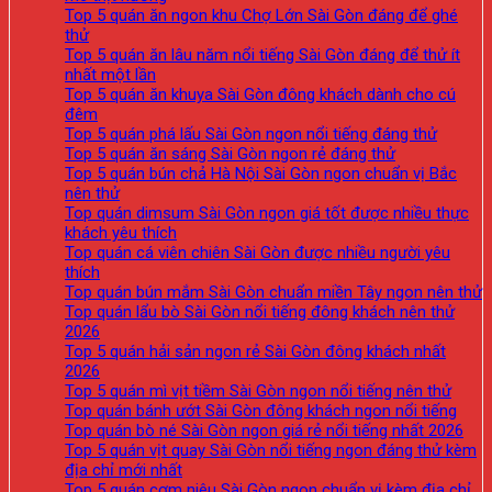
Top 5 quán ăn ngon khu Chợ Lớn Sài Gòn đáng để ghé
thử
Top 5 quán ăn lâu năm nổi tiếng Sài Gòn đáng để thử ít
nhất một lần
Top 5 quán ăn khuya Sài Gòn đông khách dành cho cú
đêm
Top 5 quán phá lấu Sài Gòn ngon nổi tiếng đáng thử
Top 5 quán ăn sáng Sài Gòn ngon rẻ đáng thử
Top 5 quán bún chả Hà Nội Sài Gòn ngon chuẩn vị Bắc
nên thử
Top quán dimsum Sài Gòn ngon giá tốt được nhiều thực
khách yêu thích
Top quán cá viên chiên Sài Gòn được nhiều người yêu
thích
Top quán bún mắm Sài Gòn chuẩn miền Tây ngon nên thử
Top quán lẩu bò Sài Gòn nổi tiếng đông khách nên thử
2026
Top 5 quán hải sản ngon rẻ Sài Gòn đông khách nhất
2026
Top 5 quán mì vịt tiềm Sài Gòn ngon nổi tiếng nên thử
Top quán bánh ướt Sài Gòn đông khách ngon nổi tiếng
Top quán bò né Sài Gòn ngon giá rẻ nổi tiếng nhất 2026
Top 5 quán vịt quay Sài Gòn nổi tiếng ngon đáng thử kèm
địa chỉ mới nhất
Top 5 quán cơm niêu Sài Gòn ngon chuẩn vị kèm địa chỉ