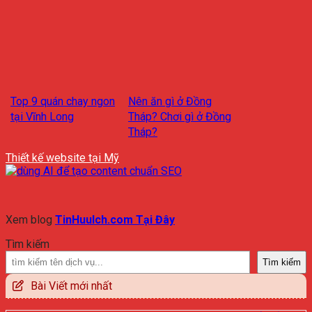
Top 9 quán chay ngon
Nên ăn gì ở Đồng
tại Vĩnh Long
Tháp? Chơi gì ở Đồng
Tháp?
Thiết kế website tại Mỹ
Xem blog
TinHuuIch.com Tại Đây
Tìm kiếm
Tìm kiếm
Bài Viết mới nhất