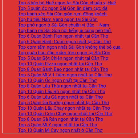
Top 5 bún bò Huế ngon tại Sài Gòn chuẩn vị Huế
Top 5 quán ốc ngon Sài Gòn ăn đêm cực đã
Top bánh xèo Sài Gòn giòn rụm đông khách.
Top hủ tiếu Nam Vang ngon tại Sài Gòn
Top phở ngon ở Sài Gòn chuẩn vị Bắc – Nam
Top bánh mì Sài Gòn nổi tiếng ai cũng nên thử.
Top 6 Quán Bánh Flan ngon nhất tại Cần Thơ
Top 6 Quán Bánh Cuốn ngon nhất tại Cần Thơ
Top cơm tấm ngon nhất Sài Gòn không thể bỏ qua.
Top quán bún đậu mắm tôm ngon tại Sài Gòn
Top 5 Quán Bột Chiên ngon nhất tại Cần Thơ
Top 10 Quán Pizza ngon nhất tại Cần Thơ
Top 8 Quán Bánh Bao ngon nhất tại Cần Thơ
Top 5 Quán Mì Vịt Tiềm ngon nhất tại Cần Thơ
Top 10 Quán Ốc ngon nhất tại Cần Thơ
Top 8 Quán Lẩu Thái ngon nhất tại Cần Thơ
Top 10 Quán Lẩu Bò ngon nhất tại Cần Thơ
Top 6 Quán Lẩu Gà ngon nhất tại Cần Thơ
Top 5 Quán Gà Nướng ngon nhất tại Cần Thơ
Top 10 Quán Lẩu Chay ngon nhất tại Cần Thơ
Top 10 Quán Cơm Chay ngon nhất tại Cần Thơ
Top 8 Quán Gà Rán ngon nhất tại Cần Thơ
Top 5 Quán Mì Ý ngon nhất tại Cần Thơ
Top 10 Quán Mì Cay ngon nhất ở Cần Thơ