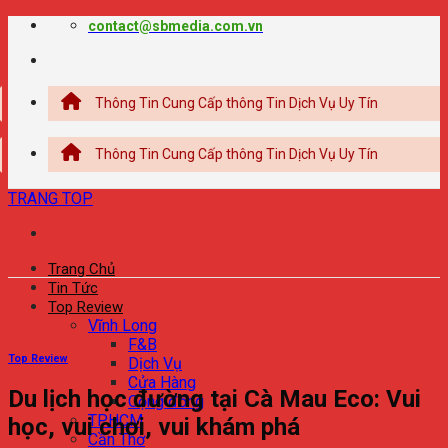
Chuyển
contact@sbmedia.com.vn
đến
nội
dung
ổng Thông Tin Cung Cấp thông Tin Dịch Vụ Uy Tín
ổng Thông Tin Cung Cấp thông Tin Dịch Vụ Uy Tín
TRANG TOP
Trang Chủ
Tin Tức
Top Review
Vĩnh Long
F&B
Top Review
Dịch Vụ
Cửa Hàng
Du lịch học đường tại Cà Mau Eco: Vui
Cộng đồng
TPHCM
học, vui chơi, vui khám phá
Cần Thơ