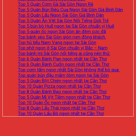
Top 5 Quán Cơm Gà Sài Gòn Ngon Rẻ
Top 5 Quán Bún Riêu Cua Ngon Sài Gòn Giá Bình Dân
Top 5 Quán Lẩu Ngon Sài Gòn Giá Bình Dân
Top 5 Quán Ăn Vặt Sài Gòn Nổi Tiếng Giới Trẻ
Top 5 bún bò Huế ngon tại Sài Gòn chuẩn vị Huế
Top 5 quán ốc ngon Sài Gòn ăn đêm cực đã
Top bánh xèo Sài Gòn giòn rụm đông khách.
Top hủ tiếu Nam Vang ngon tại Sài Gòn
Top phở ngon ở Sài Gòn chuẩn vị Bắc – Nam
Top bánh mì Sài Gòn nổi tiếng ai cũng nên thử.
Top 6 Quán Bánh Flan ngon nhất tại Cần Thơ
Top 6 Quán Bánh Cuốn ngon nhất tại Cần Thơ
Top cơm tấm ngon nhất Sài Gòn không thể bỏ qua.
Top quán bún đậu mắm tôm ngon tại Sài Gòn
Top 5 Quán Bột Chiên ngon nhất tại Cần Thơ
Top 10 Quán Pizza ngon nhất tại Cần Thơ
Top 8 Quán Bánh Bao ngon nhất tại Cần Thơ
Top 5 Quán Mì Vịt Tiềm ngon nhất tại Cần Thơ
Top 10 Quán Ốc ngon nhất tại Cần Thơ
Top 8 Quán Lẩu Thái ngon nhất tại Cần Thơ
Top 10 Quán Lẩu Bò ngon nhất tại Cần Thơ