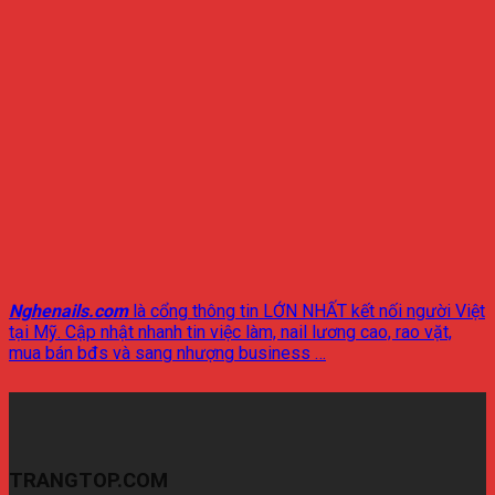
Nghenails.com
là cổng thông tin LỚN NHẤT kết nối người Việt
tại Mỹ. Cập nhật nhanh tin việc làm, nail lương cao, rao vặt,
mua bán bđs và sang nhượng business …
TRANGTOP.COM