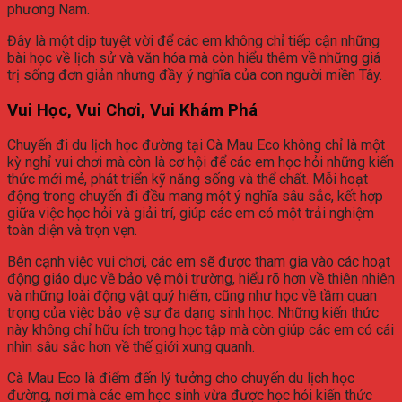
phương Nam.
Đây là một dịp tuyệt vời để các em không chỉ tiếp cận những
bài học về lịch sử và văn hóa mà còn hiểu thêm về những giá
trị sống đơn giản nhưng đầy ý nghĩa của con người miền Tây.
Vui Học, Vui Chơi, Vui Khám Phá
Chuyến đi du lịch học đường tại Cà Mau Eco không chỉ là một
kỳ nghỉ vui chơi mà còn là cơ hội để các em học hỏi những kiến
thức mới mẻ, phát triển kỹ năng sống và thể chất. Mỗi hoạt
động trong chuyến đi đều mang một ý nghĩa sâu sắc, kết hợp
giữa việc học hỏi và giải trí, giúp các em có một trải nghiệm
toàn diện và trọn vẹn.
Bên cạnh việc vui chơi, các em sẽ được tham gia vào các hoạt
động giáo dục về bảo vệ môi trường, hiểu rõ hơn về thiên nhiên
và những loài động vật quý hiếm, cũng như học về tầm quan
trọng của việc bảo vệ sự đa dạng sinh học. Những kiến thức
này không chỉ hữu ích trong học tập mà còn giúp các em có cái
nhìn sâu sắc hơn về thế giới xung quanh.
Cà Mau Eco là điểm đến lý tưởng cho chuyến du lịch học
đường, nơi mà các em học sinh vừa được học hỏi kiến thức