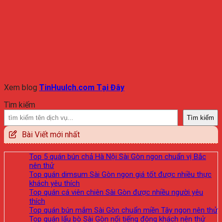
Xem blog
TinHuuIch.com Tại Đây
Tìm kiếm
Tìm kiếm
Bài Viết mới nhất
Top 5 quán bún chả Hà Nội Sài Gòn ngon chuẩn vị Bắc
nên thử
Top quán dimsum Sài Gòn ngon giá tốt được nhiều thực
khách yêu thích
Top quán cá viên chiên Sài Gòn được nhiều người yêu
thích
Top quán bún mắm Sài Gòn chuẩn miền Tây ngon nên thử
Top quán lẩu bò Sài Gòn nổi tiếng đông khách nên thử