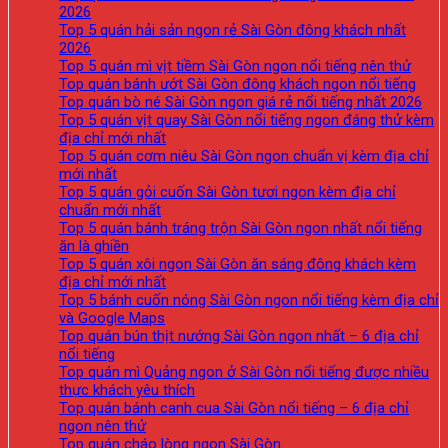
2026
Top 5 quán hải sản ngon rẻ Sài Gòn đông khách nhất
2026
Top 5 quán mì vịt tiềm Sài Gòn ngon nổi tiếng nên thử
Top quán bánh ướt Sài Gòn đông khách ngon nổi tiếng
Top quán bò né Sài Gòn ngon giá rẻ nổi tiếng nhất 2026
Top 5 quán vịt quay Sài Gòn nổi tiếng ngon đáng thử kèm
địa chỉ mới nhất
Top 5 quán cơm niêu Sài Gòn ngon chuẩn vị kèm địa chỉ
mới nhất
Top 5 quán gỏi cuốn Sài Gòn tươi ngon kèm địa chỉ
chuẩn mới nhất
Top 5 quán bánh tráng trộn Sài Gòn ngon nhất nổi tiếng
ăn là ghiền
Top 5 quán xôi ngon Sài Gòn ăn sáng đông khách kèm
địa chỉ mới nhất
Top 5 bánh cuốn nóng Sài Gòn ngon nổi tiếng kèm địa chỉ
và Google Maps
Top quán bún thịt nướng Sài Gòn ngon nhất – 6 địa chỉ
nổi tiếng
Top quán mì Quảng ngon ở Sài Gòn nổi tiếng được nhiều
thực khách yêu thích
Top quán bánh canh cua Sài Gòn nổi tiếng – 6 địa chỉ
ngon nên thử
Top quán cháo lòng ngon Sài Gòn