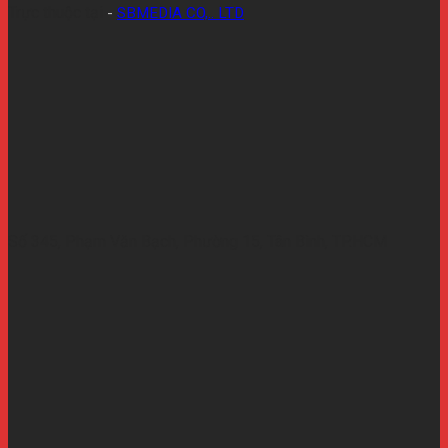
Trực thuộc tại
-
SBMEDIA CO,.. LTD
Số 345, Phạm Văn Bạch, Phường 15, Tân Bình, TP.HCM