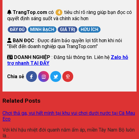
TrangTop.com
có
tiêu chí rõ ràng giúp bạn đọc có
4
quyết định sáng suốt và chính xác hơn
ĐẦY ĐỦ
MINH BẠCH
GIÁ TRỊ
HỮU ÍCH
BẠN ĐỌC
: Được đảm bảo quyền lợi tốt hơn khi nói
"Biết đến doanh nghiệp qua TrangTop.com"
DOANH NGHIỆP
: Đăng tải thông tin. Liên hệ
Zalo hỗ
trợ nhanh TẠI ĐÂY
Chia sẻ
Related Posts
Chơi thả ga, vui hết mình tại khu vui chơi dưới nước tại Cà Mau
Eco
Với khí hậu nhiệt đới quanh năm ấm áp, miền Tây Nam Bộ luôn
là…