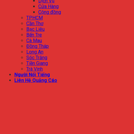
Dịch Vụ
Cửa Hàng
Cộng đồng
TPHCM
Cần Thơ
Bạc Liêu
Bến Tre
Cà Mau
Đồng Tháp
Long An
Sóc Trăng
Tiền Giang
Trà Vinh
Người Nổi Tiếng
Liên Hệ Quảng Cáo