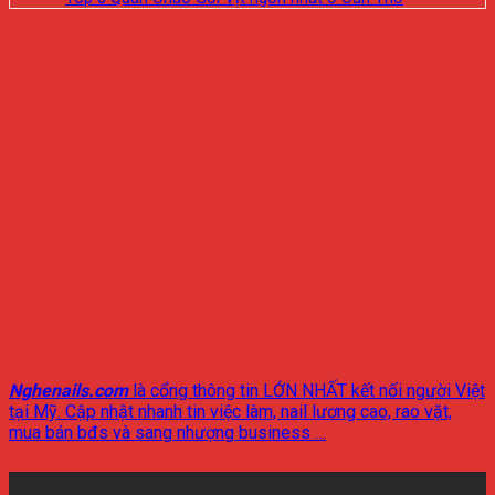
Nghenails.com
là cổng thông tin LỚN NHẤT kết nối người Việt
tại Mỹ. Cập nhật nhanh tin việc làm, nail lương cao, rao vặt,
mua bán bđs và sang nhượng business …