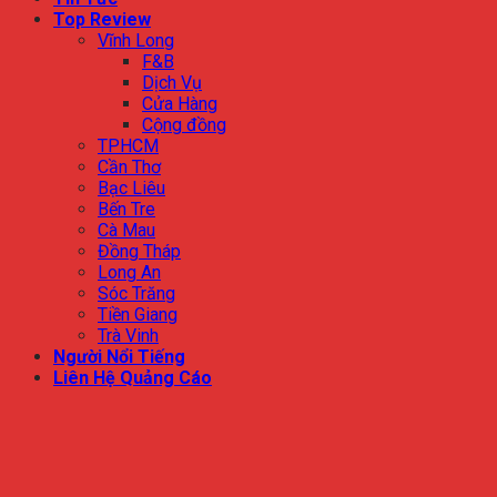
Top Review
Vĩnh Long
F&B
Dịch Vụ
Cửa Hàng
Cộng đồng
TPHCM
Cần Thơ
Bạc Liêu
Bến Tre
Cà Mau
Đồng Tháp
Long An
Sóc Trăng
Tiền Giang
Trà Vinh
Người Nổi Tiếng
Liên Hệ Quảng Cáo