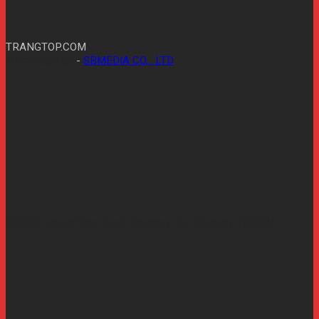
TRANGTOP.COM
Trực thuộc tại
-
SBMEDIA CO,.. LTD
Số 345, Phạm Văn Bạch, Phường 15, Tân Bình, TP.HCM