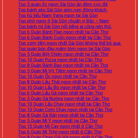
Top 5 quán ốc ngon Sài Gòn ăn đêm cực đã
Top bánh xèo Sài Gòn giòn rụm đông khách.
Top hủ tiếu Nam Vang ngon tại Sài Gòn
Top phở ngon ở Sài Gòn chuẩn vị Bắc – Nam
Top bánh mì Sài Gòn nổi tiếng ai cũng nên thử.
Top 6 Quán Bánh Flan ngon nhất tại Cần Thơ
Top 6 Quán Bánh Cuốn ngon nhất tại Cần Thơ
Top cơm tấm ngon nhất Sài Gòn không thể bỏ qua.
Top quán bún đậu mắm tôm ngon tại Sài Gòn
Top 5 Quán Bột Chiên ngon nhất tại Cần Thơ
Top 10 Quán Pizza ngon nhất tại Cần Thơ
Top 8 Quán Bánh Bao ngon nhất tại Cần Thơ
Top 5 Quán Mì Vịt Tiềm ngon nhất tại Cần Thơ
Top 10 Quán Ốc ngon nhất tại Cần Thơ
Top 8 Quán Lẩu Thái ngon nhất tại Cần Thơ
Top 10 Quán Lẩu Bò ngon nhất tại Cần Thơ
Top 6 Quán Lẩu Gà ngon nhất tại Cần Thơ
Top 5 Quán Gà Nướng ngon nhất tại Cần Thơ
Top 10 Quán Lẩu Chay ngon nhất tại Cần Thơ
Top 10 Quán Cơm Chay ngon nhất tại Cần Thơ
Top 8 Quán Gà Rán ngon nhất tại Cần Thơ
Top 5 Quán Mì Ý ngon nhất tại Cần Thơ
Top 10 Quán Mì Cay ngon nhất ở Cần Thơ
Top 6 Quán Mì Trộn ngon nhất ở Cần Thơ
Top 8 Quán Cháo Gỏi Vịt ngon nhất ở Cần Thơ