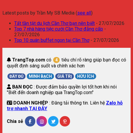
Latest posts by Trần My SB Media
(
see all
)
Tất tần tật du lịch Cần Thơ bạn nên biết
- 27/07/2026
Top 7 nhà hàng tiệc cưới Cần Thơ đẳng cấp
-
27/07/2026
Top 10 quán buffet ngon tại Cần Thơ
- 27/07/2026
TrangTop.com
có
tiêu chí rõ ràng giúp bạn đọc có
4
quyết định sáng suốt và chính xác hơn
ĐẦY ĐỦ
MINH BẠCH
GIÁ TRỊ
HỮU ÍCH
BẠN ĐỌC
: Được đảm bảo quyền lợi tốt hơn khi nói
"Biết đến doanh nghiệp qua TrangTop.com"
DOANH NGHIỆP
: Đăng tải thông tin. Liên hệ
Zalo hỗ
trợ nhanh TẠI ĐÂY
Chia sẻ