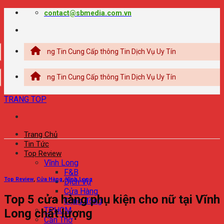
Chuyển
contact@sbmedia.com.vn
đến
nội
dung
ổng Thông Tin Cung Cấp thông Tin Dịch Vụ Uy Tín
ổng Thông Tin Cung Cấp thông Tin Dịch Vụ Uy Tín
TRANG TOP
Trang Chủ
Tin Tức
Top Review
Vĩnh Long
F&B
Top Review
,
Cửa Hàng
,
Vĩnh Long
Dịch Vụ
Cửa Hàng
Top 5 cửa hàng phụ kiện cho nữ tại Vĩnh
Cộng đồng
TPHCM
Long chất lượng
Cần Thơ