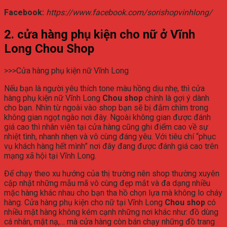
Facebook:
https://www.facebook.com/sorishopvinhlong/
2. cửa hàng phụ kiện cho nữ ở Vĩnh
Long Chou Shop
>>>Cửa hàng phụ kiện nữ Vĩnh Long
Nếu bạn là người yêu thích tone màu hồng dịu nhẹ, thì cửa
hàng phụ kiện nữ Vĩnh Long
Chou shop
chính là gợi ý dành
cho bạn. Nhìn từ ngoài vào shop bạn sẽ bị đắm chìm trong
không gian ngọt ngào nơi đây. Ngoài không gian được đánh
giá cao thì nhân viên tại cửa hàng cũng ghi điểm cao về sự
nhiệt tình, nhanh nhẹn và vô cùng đáng yêu. Với tiêu chí “phục
vụ khách hàng hết mình” nơi đây đang được đánh giá cao trên
mạng xã hội tại Vĩnh Long.
Để chạy theo xu hướng của thị trường nên shop thường xuyên
cập nhật những mẫu mã vô cùng đẹp mắt và đa dạng nhiều
mặc hàng khác nhau cho bạn tha hồ chọn lựa mà không lo cháy
hàng. Cửa hàng phụ kiện cho nữ tại Vĩnh Long
Chou shop
có
nhiều mặt hàng không kém cạnh những nơi khác như: đồ dùng
cá nhân, mặt nạ,… mà cửa hàng còn bán chạy những đồ trang