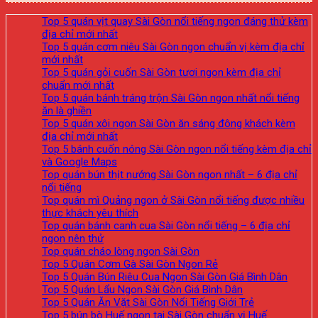
Top 5 quán vịt quay Sài Gòn nổi tiếng ngon đáng thử kèm
địa chỉ mới nhất
Top 5 quán cơm niêu Sài Gòn ngon chuẩn vị kèm địa chỉ
mới nhất
Top 5 quán gỏi cuốn Sài Gòn tươi ngon kèm địa chỉ
chuẩn mới nhất
Top 5 quán bánh tráng trộn Sài Gòn ngon nhất nổi tiếng
ăn là ghiền
Top 5 quán xôi ngon Sài Gòn ăn sáng đông khách kèm
địa chỉ mới nhất
Top 5 bánh cuốn nóng Sài Gòn ngon nổi tiếng kèm địa chỉ
và Google Maps
Top quán bún thịt nướng Sài Gòn ngon nhất – 6 địa chỉ
nổi tiếng
Top quán mì Quảng ngon ở Sài Gòn nổi tiếng được nhiều
thực khách yêu thích
Top quán bánh canh cua Sài Gòn nổi tiếng – 6 địa chỉ
ngon nên thử
Top quán cháo lòng ngon Sài Gòn
Top 5 Quán Cơm Gà Sài Gòn Ngon Rẻ
Top 5 Quán Bún Riêu Cua Ngon Sài Gòn Giá Bình Dân
Top 5 Quán Lẩu Ngon Sài Gòn Giá Bình Dân
Top 5 Quán Ăn Vặt Sài Gòn Nổi Tiếng Giới Trẻ
Top 5 bún bò Huế ngon tại Sài Gòn chuẩn vị Huế