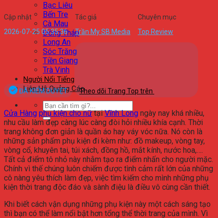
Bạc Liêu
Bến Tre
Cập nhật
Tác giả
Chuyên mục
Cà Mau
2026-07-25 05:35:36
Trần My SB Media
Top Review
Đồng Tháp
Long An
Sóc Trăng
Tiền Giang
Trà Vinh
Người Nổi Tiếng
Liên Hệ Quảng Cáo
ĐÃ KIỂM DUYỆT
Theo dõi Trang Top trên
Cửa Hàng
phụ kiện cho nữ
tại
Vĩnh Long
ngày nay khá nhiều,
nhu cầu làm đẹp càng lúc càng đòi hỏi nhiều khía cạnh. Thời
trang không đơn giản là quần áo hay váy vóc nữa. Nó còn là
những sản phẩm phụ kiện đi kèm như: đồ makeup, vòng tay,
vòng cổ, khuyên tai, túi xách, đồng hồ, mắt kính, nước hoa,….
Tất cả điểm tô nhỏ này nhằm tạo ra điểm nhấn cho người mặc.
Chính vì thế chúng luôn chiếm được tình cảm rất lớn của những
cô nàng yêu thích làm đẹp, việc tìm kiếm cho mình những phụ
kiện thời trang độc đáo và sành điệu là điều vô cùng cần thiết.
Khi biết cách vận dụng những phụ kiện này một cách sáng tạo
thì bạn có thể làm nổi bật hơn tổng thể thời trang của mình. Vì