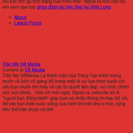
nổi bật cho gu thời trang của mình nhé!. Ngoài ra mời các chị
em xem qua top
shop đầm dự tiệc đẹp tại Vĩnh Long
.
About
Latest Posts
Trần My SB Media
Content
at
SB Media
Trần My SBMedia Là thành viên của Trang Top mình mong
muốn và luôn cố gắng để trang web là sự lựa chọn tuyệt vời
nếu bạn muốn tìm hiểu về các bí quyết làm đẹp, vui chơi, chăm
sóc sức khỏe,… hữu ích mỗi ngày. Ngoài ra, website sẽ là
“người bạn đồng hành” giúp bạn có nhiều thông tin hay, bổ ích,
để các bạn biến cuộc sống của mình trở nên thú vị hơn, cũng
như thể hiện được cá tính